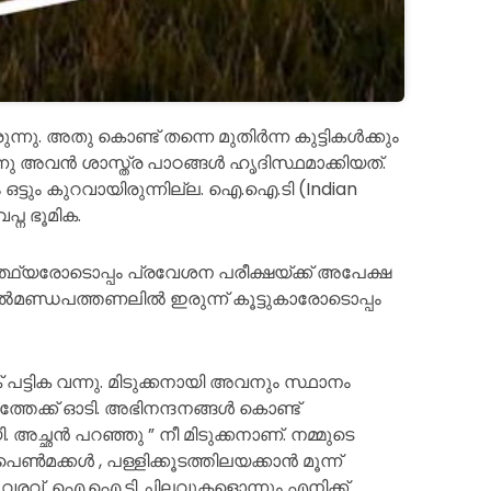
ു. അതു കൊണ്ട് തന്നെ മുതിർന്ന കുട്ടികൾക്കും
ു അവൻ ശാസ്ത്ര പാഠങ്ങൾ ഹൃദിസ്ഥമാക്കിയത്.
ം ഒട്ടും കുറവായിരുന്നില്ല. ഐ.ഐ.ടി (Indian
്ന ഭൂമിക.
രോടൊപ്പം പ്രവേശന പരീക്ഷയ്ക്ക് അപേക്ഷ
ൽമണ്ഡപത്തണലിൽ ഇരുന്ന് കൂട്ടുകാരോടൊപ്പം
പട്ടിക വന്നു. മിടുക്കനായി അവനും സ്ഥാനം
ടുത്തേക്ക് ഓടി. അഭിനന്ദനങ്ങൾ കൊണ്ട്
. അച്ഛൻ പറഞ്ഞു ” നീ മിടുക്കനാണ്. നമ്മുടെ
െൺമക്കൾ , പള്ളിക്കൂടത്തിലയക്കാൻ മൂന്ന്
രവ്. ഐ.ഐ.ടി ചിലവുകളൊന്നും എനിക്ക്