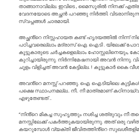
താങ്ങാനാവില്ല. ഇവിടെ , മൈസൂരിൽ നിനക്ക് എത്ര 
വേദനയോടെ അച്ഛൻ പറഞ്ഞു നിർത്തി. വിടരാനിരു
സ്വപ്നങ്ങൾ ചാരമായി.
അച്ഛൻ്റെ നിസ്സഹായത കണ്ട് ഹൃദയത്തിൽ നിന്ന് ന
പഠിച്ചവരെല്ലാം മദ്രാസ് ഐ. ഐ.ടി . യിലേക്ക്
കൂട്ടുകാരുടെ ചർച്ചകളെല്ലാം ഹോസ്റ്റലിനെയും, ക
കുറിച്ചായിരുന്നു. നിർന്നിമേഷനായി അവൻ നിന്ന
ചൂളം വിളിച്ചത് അവൻ കേട്ടില്ല. ! കൂട്ടുകാർ കൈ വീശ
അവൻ്റെ മനസ്സ് പറഞ്ഞു. ഐ. ഐ.ടിയിലെ കുട്ടികൾ
പക്ഷെ സ്ഥാപനമല്ല.. നീ.. നീ മാത്രമാണ് കഠിനാദ്ധ്
എഴുതേണ്ടത് ..
“നിൻ്റെ മികച്ച സുഹൃത്തും നശിച്ച ശത്രുവും ന
മനസ്സിലേക്ക് പകർത്തുകയായിരുന്നു. അത് ഒരു വഴി
കയറുമ്പോൾ വ്യക്തി ജീവിതത്തിൻ്റെ സുഖശീതളിമയ