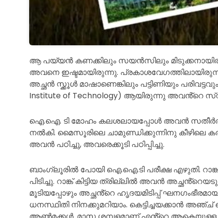
ആ പയ്യൻ കണക്കിലും സയൻസിലും മിടുക്കനായിരുന്ന
അവനെ ഇഷ്ടമായിരുന്നു. പ്രകാശവേഗത്തിലായിരുന്ന
അച്ഛൻ സ്ക്കൂൾ മാഷാണെങ്കിലും പട്ടിണിയും പരിവട്ടവു
Institute of Technology) ആയിരുന്നു അവൻ്റെ സ്വപ
ഐ.ഐ. ടി മോഹം കലശലായപ്പോൾ അവൻ സതീർത്ഥ്യ
നൽകി. മൈസൂരിലെ ചാമുണ്ഡിക്കുന്നിനു
കീഴിലെ ക
അവൻ പഠിച്ചു, അവരെക്കൂടി പഠിപ്പിച്ചു.
ബാംഗ്ലൂരിൽ പോയി ഐ.ഐ.ടി പരീക്ഷ എഴുതി. റാങ്ക് 
പിടിച്ചു. റാങ്ക് കിട്ടിയ ത്രില്ലിൽ അവൻ അച്ഛൻ്റെയ
മൂടിയപ്പോഴും അച്ഛൻ്റെ ഹൃദയമിടിപ്പ് ഘനഗംഭീരമായി
ധനസ്ഥിതി നിനക്കുമറിയാം. കെട്ടിച്ചയക്കാൻ അഞ്ച് പ
ആൺമക്കൾ. മാസ ശമ്പളമാണ് എൻ്റെ ആകെയുള്ള വ