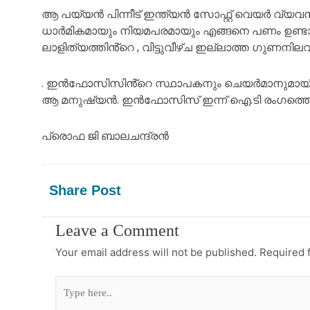
ആ പയ്യൻ പിന്നീട് ഇന്ത്യൻ സോഫ്റ്റ് വെയർ വ്യവസാ
ധാർമികമായും നിയമപരമായും എങ്ങനെ പണം ഉണ്ടാക്കാമ
ലാളിത്യത്തിൻ്റെ , വിട്ടുവീഴ്ച ഇല്ലാത്ത ഗുണനില
. ഇൻഫോസിസിൻ്റെ സ്ഥാപകനും ചെയർമാനുമായിര
ആ മനുഷ്യൻ. ഇൻഫോസിസ് ഇന്ന് ഐ.ടി രംഗത്തെ
പ്രൊഫ ജി ബാലചന്ദ്രൻ
Share Post
Leave a Comment
Your email address will not be published.
Required 
Type
here..