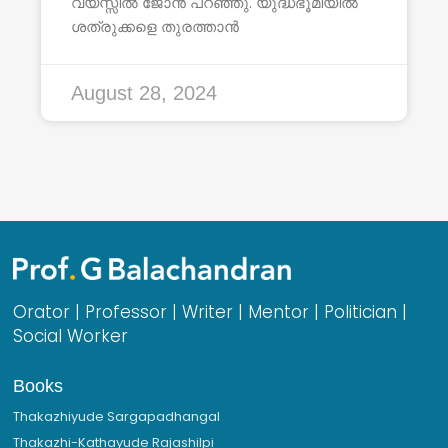
വയസ്സിൽ ജോൻ പറഞ്ഞു. യുദ്ധഭൂമിയിൽ
ശത്രുക്കളെ തുരത്താൻ
August 28, 2024
Orator | Professor | Writer | Mentor | Politician |
Social Worker
Books
Thakazhiyude Sargapadhangal
Thakazhi-Kathayude Rajashilpi