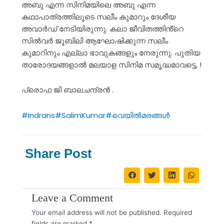
അബു എന്ന സിനിമയിലെ അബു എന്ന
കഥാപാത്രത്തിലൂടെ സലീം കുമാറും ദേശീയ
അവാർഡ് നേടിയിരുന്നു. കലാ ജീവിതത്തിൻ്റെ
സിൽവർ ജൂബിലി ആഘോഷിക്കുന്ന സലീം
കുമാറിനും എല്ലാ ഭാവുകങ്ങളും നേരുന്നു. പുതിയ
താരോദയങ്ങളാൽ മലയാള സിനിമ സമൃദ്ധമാവട്ടെ, !
പ്രൊഫ ജി ബാലചന്ദ്രൻ .
#Indrans
#SalimKumar
#വെയിൽമരങ്ങൾ
Share Post
Leave a Comment
Your email address will not be published.
Required
fields are marked
*