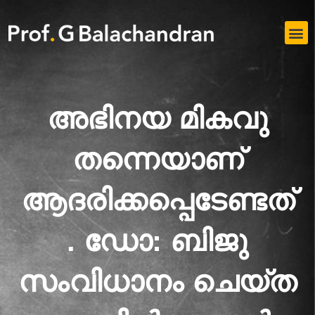
Skip
to
M
content
അഭിനയ മികവു
തന്നെയാണ്
ആദരിക്കപ്പെടേണ്ടത്
. ഡോ: ബിജു
സംവിധാനം ചെയ്ത