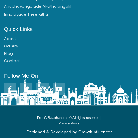
Anubhavangalude Akathalangalil
Innalayude Theerathu
Quick Links
About
Gallery
Blog
Contact
Follow Me On
F
T
I
Y
a
w
n
o
c
i
s
u
e
t
t
t
b
t
a
u
o
e
g
b
Prof.G.Balachandran © All rights reserved |
o
r
r
e
Privacy Policy
k
a
-
m
Designed & Developed by
GrowthInfluencer
f