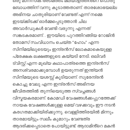
ഒരു മാനസിക അടിമത്തം മലയാളത്തിൻ്റെ പൊതു
ബോധത്തിന് വന്നു കൂടാത്തതാണ്. താരശോഭയല്ല
അഭിനയ ചാതുരിയാണ് വേണ്ടത് എന്ന് നമ്മെ
ഇടയ്ക്കിടക്ക് ഓർമ്മപ്പെടുത്താൻ ചില
അവാർഡുകൾ വേണ്ടി വരുന്നു എന്നത്
സങ്കടകരമാണ്. . ഈയിടെ പുറത്തിറങ്ങിയ റോജിൻ
തോമസ് സംവിധാനം ചെയ്ത “ഹോം” എന്ന
സിനിമയിലുടെയും ഇന്ദ്രൻസ് ലോകമാകെയുള്ള
പ്രേക്ഷക ലക്ഷങ്ങളുടെ കയ്യടി നേടി. ഒലിവര്‍
ട്വിസ്റ്റ് എന്ന മുഖ്യ കഥാപാത്രത്തെ ഇന്ദ്രന്‍സ്
അനശ്വരമാക്കുമ്പോൾ ഉയരുന്നത് ഇന്ത്യൻ
സിനിമയുടെ യശസ്സ് കൂടിയാണ്. സുരേന്ദ്രൻ
കൊച്ചു വേലു എന്ന ഇന്ദ്രൻസ് അഭിനയ
ജീവിതത്തിൽ തുന്നിയെടുത്ത സ്വപ്നങ്ങൾ
വിസ്മയകരമാണ്. കോമഡി വേഷങ്ങൾക്കപ്പുറത്തേക്ക്
നായക വേഷങ്ങൾക്കുള്ള മെയ് വഴക്കവും ഈ നടൻ
കരഗതമാക്കിയിരിക്കുന്നു. വെള്ളിത്തിരയിൽ മിന്നും
താരമായിട്ടും സലീം കുമാറും വേണ്ടത്ര
ആദരിക്കപ്പെടാതെ പോയിട്ടുണ്ട്. ആദാമിൻ്റെ മകൻ