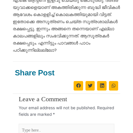
എ.കെ ആന്റണി ഇളവു ചെയ്തു കൊടുത്തു. ദരിദ്ര
യുവാക്കളെയാണ് അകത്തിരിക്കുന്ന ബുദ്ധി ജീവികൾ
ആവേശം കൊളളിച്ച് കൊലകത്തിയുമായി വിട്ടത്.
ഇതോക്കെ അസൂത്രണം ചെയ്ത സൂത്രശാലികൾ
രക്ഷപ്പെട്ടു. ഇന്നും അങ്ങനെ തന്നെയാണ് എല്ലാ
കാലപങ്ങളിലും സംഭവിക്കുന്നത്. ആസൂത്രകർ
രക്ഷപ്പെടും. എന്നിട്ടും പാവങ്ങൾ പാഠം
പഠിക്കുന്നില്ലല്ലോ?
Share Post
Leave a Comment
Your email address will not be published.
Required
fields are marked
*
Type