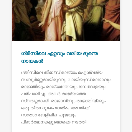
ഗ്രീസിലെ ഏറ്റവും വലിയ ദുരന്ത
നായകൻ
ഗ്രീസിലെ തീബ്സ് രാജ്യം ഐശ്വര്യ
സമ്പൂർണ്ണമായിരുന്നു. ലായിയൂസ് രാജാവും
രാജ്ഞിയും രാജ്യത്തേയും ജനങ്ങളേയും
പരിപാലിച്ചു. അവർ രാജ്യത്തെ
സ്വർഗ്ഗമാക്കി. രാജാവിനും രാജ്ഞിയ്ക്കും
ഒരു തീരാ ദുഃഖം മാത്രം. അവർക്ക്
സന്താനങ്ങളില്ല. പൂജയും
പ്രാർത്ഥനകളുമൊക്കെ നടത്തി