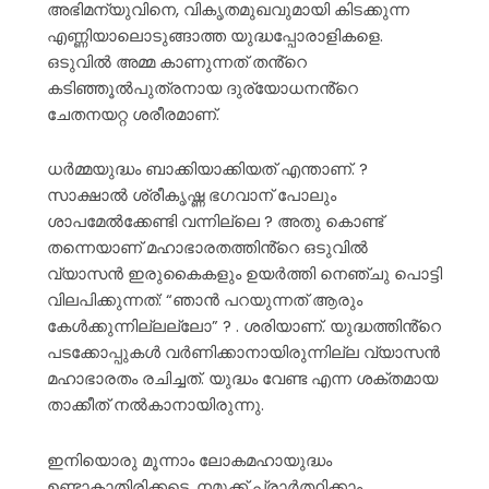
അഭിമന്യുവിനെ, വികൃതമുഖവുമായി കിടക്കുന്ന
എണ്ണിയാലൊടുങ്ങാത്ത യുദ്ധപ്പോരാളികളെ.
ഒടുവിൽ അമ്മ കാണുന്നത് തൻ്റെ
കടിഞ്ഞൂൽപുത്രനായ ദുര്യോധനൻ്റെ
ചേതനയറ്റ ശരീരമാണ്.
ധർമ്മയുദ്ധം ബാക്കിയാക്കിയത് എന്താണ്. ?
സാക്ഷാൽ ശ്രീകൃഷ്ണ ഭഗവാന് പോലും
ശാപമേൽക്കേണ്ടി വന്നില്ലെ ? അതു കൊണ്ട്
തന്നെയാണ് മഹാഭാരതത്തിൻ്റെ ഒടുവിൽ
വ്യാസൻ ഇരുകൈകളും ഉയർത്തി നെഞ്ചു പൊട്ടി
വിലപിക്കുന്നത്: “ഞാൻ പറയുന്നത് ആരും
കേൾക്കുന്നില്ലല്ലോ” ? . ശരിയാണ്. യുദ്ധത്തിൻ്റെ
പടക്കോപ്പുകൾ വർണിക്കാനായിരുന്നില്ല വ്യാസൻ
മഹാഭാരതം രചിച്ചത്. യുദ്ധം വേണ്ട എന്ന ശക്തമായ
താക്കീത് നൽകാനായിരുന്നു.
ഇനിയൊരു മൂന്നാം ലോകമഹായുദ്ധം
ഉണ്ടാകാതിരിക്കട്ടെ. നമുക്ക് പ്രാർത്ഥിക്കാം.