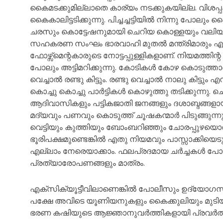
കൈമടക്കുമില്ലാതെ കാര്യം നടക്കുകയില്ല. വിശപ
കൈകാലിട്ടടിക്കുന്നു. പിച്ചച്ചട്ടിയിൽ നിന്നു പോല
ചരസും കൊട്ടേഷനുമായി ചെറിയ കൊള്ളയും വലിയ കൊള
സഹകരണ സംഘം ഭാരവാഹി മുതൽ മന്ത്രിമാരും എം
ഫോഴ്സ്മെന്റകാരുടെ നോട്ടപ്പുള്ളികളാണ്. നിയമത്തി
പോലും അട്ടിമറിക്കുന്നു. കോടികൾ കോഴ കൊടുത്താണ് 
വെച്ചാൽ രണ്ടു കിട്ടും. രണ്ടു വെച്ചാൽ നാലു കിട്ടും
കൊച്ചു കൊച്ചു പാർട്ടികൾ കൊഴുത്തു തടിക്കുന്നു. 
ആദിവാസികളും പട്ടികജാതി ജനങ്ങളും ദശാബ്ദങ്ങളാ
മദ്യവും പണവും കൊടുത്ത് ചൂഷകന്മാർ പിടുങ്ങുന
വെട്ടിയും കുത്തിയും ബോംബറിഞ്ഞും ചോരപ്പുഴയൊര
ഭൂരിപക്ഷമുണ്ടെങ്കിൽ എതു നിയമവും പാസ്സാക്കിയെ
എല്ലാം നേരെയാക്കാം. ഫലപ്രദമായ ചർച്ചകൾ പോല
പ്രത്യാരോപണങ്ങളും മാത്രം.
എക്സിക്യൂട്ടീവിലാണെങ്കിൽ പോലീസും ഉദ്യോഗസ്
പക്ഷേ അവിടെ യൂണിയനുകളും കൈക്കുലിയും മുടിയഴിച്ച
ഭരണ കഷിയുടെ ആജ്ഞാനുവർത്തികളായി പ്രവർത്തിക