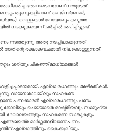
 അംഗീകരിച്ച ഭരണഘടനയാണ് നമ്മുടേത്.
ലു നെടും തൂണുകളിലാണ്. ലെജിസ്ലേചർ,
( മാധ്യമം). വെള്ളക്കാർ പോയാലും കറുത്ത
 നടക്കുകയെന്ന് ചർച്ചിൽ ശപിച്ചിട്ടുണ്ട്.
ം നടത്തുന്നു. അതു നടപ്പിലാക്കുന്നത്
ൽ അതിന്റെ രക്ഷാകവചമായി നിലകൊള്ളുന്നത്.
റ്റും ശരിയും ചികഞ്ഞ് മാധ്യമങ്ങൾ
െളിച്ചപ്പാടന്മരായി. എല്ലാ രംഗത്തും അഴിമതികൾ.
ടത്തുന്നു. വായനശാലയിലും സഹകണ
കളാണ്. പണക്കാരൻ എല്ലാരംഗത്തും പണം
രു ജോലിയും ചെയ്യാതെ രാഷ്ട്രീയവും സാമൂഹ്യ
ായി. ദേവാലയങ്ങളും സഹകരണ ബാങ്കുകളും
ി എത്രയെത്ര മാർഗ്ഗങ്ങളിലാണ് പണം
ല. എന്തിന് എല്ലാത്തിനും കൈക്കുലിയും