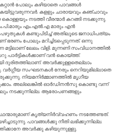
്പകറ്റാൻ പോലും കഴിയാതെ പാവങ്ങൾ
ും കൈയിട്ടുവരുന്നവർ. കളളും ചാരായവും കഞ്ചാവും
്ളയും നടത്തി വീരന്മാർ കറങ്ങി നടക്കുന്നു.
.പി.മാരും എം.എൽ.എ മാരും എൻ
ന്റ പഴുതുകൾ കണ്ടുപിടിച്ച് അതിലൂടെ ജനാധിപത്യം
ഭരണം പോലും മറിച്ചിടപ്പെടുന്നത്. ഒന്നു
 എന്ന മട്ടിലാണ് ലേലം വിളി. മുന്നണി സംവിധാനത്തിൽ
ചെറു പാർട്ടികൾക്കാണ് വൻ കൊയ്ത്ത്.
യി ദുരിതത്തിലാണ്. അവർക്കുള്ളതെല്ലാം
്നു. വർഗ്ഗീയ സംഘടനകൾ നേരും നെറിയുമില്ലാതെ
ുക്കുന്നു. നിയമനിർമ്മാണത്തിൽ മൃഗീയ
ടുക്കാം. അല്ലെങ്കിൽ ഓർഡിനൻസു കൊണ്ടു വന്ന്
ും നടക്കുന്നില്ല. ആരോപണങ്ങളും
ഥന്മാരുമാണ് കൃത്യനിർവ്വഹണം നടത്തേണ്ടത്.
ാടുന്നു. പാവങ്ങൾക്കു നീതി ലഭിക്കുന്നില്ല.
്കാനേ അവർക്കു കഴിയുന്നുള്ളു.