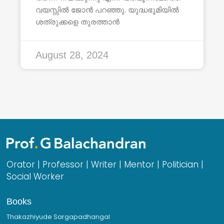
വയസ്സിൽ ജോൻ പറഞ്ഞു. യുദ്ധഭൂമിയിൽ
ശത്രുക്കളെ തുരത്താൻ
August 28, 2024
Orator | Professor | Writer | Mentor | Politician |
Social Worker
Books
Thakazhiyude Sargapadhangal