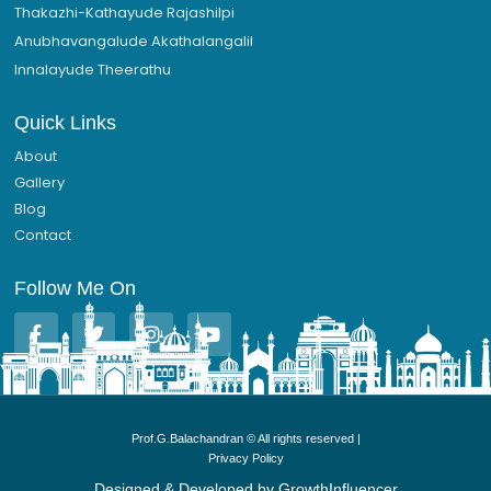
Thakazhi-Kathayude Rajashilpi
Anubhavangalude Akathalangalil
Innalayude Theerathu
Quick Links
About
Gallery
Blog
Contact
Follow Me On
F
T
I
Y
a
w
n
o
c
i
s
u
e
t
t
t
b
t
a
u
o
e
g
b
Prof.G.Balachandran © All rights reserved |
o
r
r
e
Privacy Policy
k
a
-
m
Designed & Developed by
GrowthInfluencer