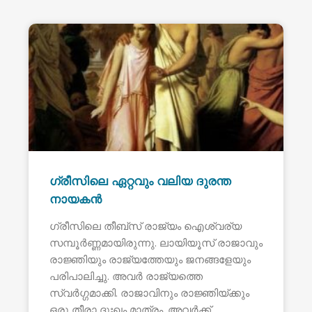
ഗ്രീസിലെ ഏറ്റവും വലിയ ദുരന്ത
നായകൻ
ഗ്രീസിലെ തീബ്സ് രാജ്യം ഐശ്വര്യ
സമ്പൂർണ്ണമായിരുന്നു. ലായിയൂസ് രാജാവും
രാജ്ഞിയും രാജ്യത്തേയും ജനങ്ങളേയും
പരിപാലിച്ചു. അവർ രാജ്യത്തെ
സ്വർഗ്ഗമാക്കി. രാജാവിനും രാജ്ഞിയ്ക്കും
ഒരു തീരാ ദുഃഖം മാത്രം. അവർക്ക്