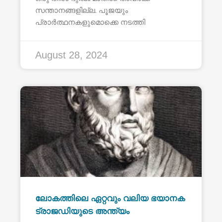
സന്താനങ്ങളില്ല. പൂജയും
പ്രാർത്ഥനകളുമൊക്കെ നടത്തി
August 28, 2024
ലോകത്തിലെ ഏറ്റവും വലിയ ഭയാനക
ട്രാജഡിയുടെ അന്ത്യം