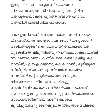
ഇപ്പോൾ നടന്ന തദ്ദേശ സ്വയംഭരണ
തിരഞ്ഞെടുപ്പിൽ സി.പി.എം പച്ച തൊട്ടില്ല.
ത്രിപുരയിലാകട്ടെ പുറത്തിറങ്ങാൻ പറ്റാത്ത
രീതിയിൽ പാർട്ടി നിലംപരിശായി.
.കേരളത്തിലേക്ക് വന്നാൽ സാക്ഷാൽ പിണറായി
വിജയൻ്റെ രണ്ടാം ഊഴം അരങ്ങേറിയപ്പോഴാണ്
അഴിമതിയുടെ “കെ- മോഡൽ” ഘോഷയാത്ര
തുടങ്ങിയത്. കിട്ടുന്നിടത്തു നിന്നെല്ലാം കടം വാങ്ങി
സഫലമാകാത്ത പദ്ധതികൾക്ക് കല്ലുകളിട്ടു. കെ
റെയിൽ, എ ഐ ക്യാമറ, കെ ഫോൺ , ഭൂമിയുടെ
ഡിജിറ്റൽ സർവ്വെ എന്നിവയുടെ പേരിൽ
കോടികൾ തട്ടി. ധൂർത്തും, അനധികൃത
നിയമനയവും, വ്യാജ ഡിഗ്രികളും
സാർവ്വത്രികമായി . വിദ്യാഭ്യാസ രംഗത്ത്
കൈവരിച്ച നേട്ടം അടിയറ വച്ചു. നിത്യോപയോഗ
സാധനങ്ങൾക്ക് വില വാണം പോലെ
കുതിച്ചുയർന്നു.ഭരണകൂടത്തിൻ്റെ അഴിമതികളെ