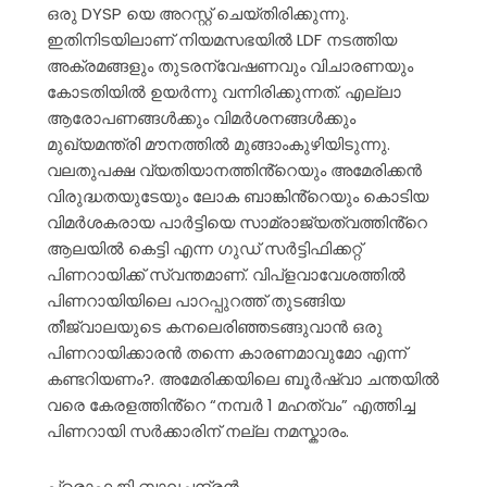
ഒരു DYSP യെ അറസ്റ്റ് ചെയ്തിരിക്കുന്നു.
ഇതിനിടയിലാണ് നിയമസഭയിൽ LDF നടത്തിയ
അക്രമങ്ങളും തുടരന്വേഷണവും വിചാരണയും
കോടതിയിൽ ഉയർന്നു വന്നിരിക്കുന്നത്. എല്ലാ
ആരോപണങ്ങൾക്കും വിമർശനങ്ങൾക്കും
മുഖ്യമന്ത്രി മൗനത്തിൽ മുങ്ങാംകുഴിയിടുന്നു.
വലതുപക്ഷ വ്യതിയാനത്തിൻ്റെയും അമേരിക്കൻ
വിരുദ്ധതയുടേയും ലോക ബാങ്കിൻ്റെയും കൊടിയ
വിമർശകരായ പാർട്ടിയെ സാമ്രാജ്യത്വത്തിൻ്റെ
ആലയിൽ കെട്ടി എന്ന ഗുഡ് സർട്ടിഫിക്കറ്റ്
പിണറായിക്ക് സ്വന്തമാണ്. വിപ്ളവാവേശത്തിൽ
പിണറായിയിലെ പാറപ്പുറത്ത് തുടങ്ങിയ
തീജ്വാലയുടെ കനലെരിഞ്ഞടങ്ങുവാൻ ഒരു
പിണറായിക്കാരൻ തന്നെ കാരണമാവുമോ എന്ന്
കണ്ടറിയണം?. അമേരിക്കയിലെ ബൂർഷ്വാ ചന്തയിൽ
വരെ കേരളത്തിൻ്റെ “നമ്പർ 1 മഹത്വം” എത്തിച്ച
പിണറായി സർക്കാരിന് നല്ല നമസ്കാരം.
പ്രൊഫ ജി ബാലചന്ദ്രൻ