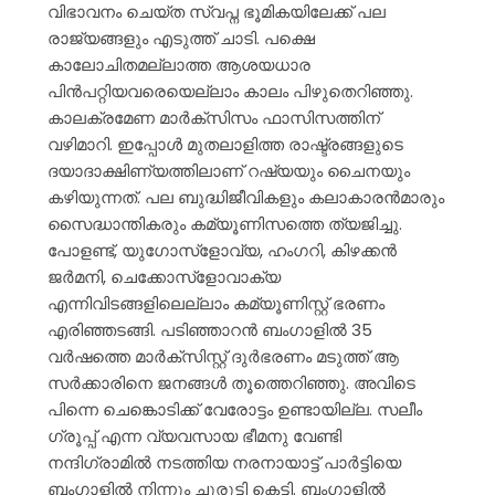
വിഭാവനം ചെയ്ത സ്വപ്ന ഭൂമികയിലേക്ക് പല
രാജ്യങ്ങളും എടുത്ത് ചാടി. പക്ഷെ
കാലോചിതമല്ലാത്ത ആശയധാര
പിൻപറ്റിയവരെയെല്ലാം കാലം
പിഴുതെറിഞ്ഞു.
കാലക്രമേണ മാർക്സിസം ഫാസിസത്തിന്
വഴിമാറി. ഇപ്പോൾ മുതലാളിത്ത രാഷ്ട്രങ്ങളുടെ
ദയാദാക്ഷിണ്യത്തിലാണ് റഷ്യയും ചൈനയും
കഴിയുന്നത്. പല ബുദ്ധിജീവികളും കലാകാരൻമാരും
സൈദ്ധാന്തികരും കമ്യൂണിസത്തെ ത്യജിച്ചു.
പോളണ്ട്, യുഗോസ്ളോവ്യ, ഹംഗറി, കിഴക്കൻ
ജർമനി, ചെക്കോസ്ളോവാക്യ
എന്നിവിടങ്ങളിലെല്ലാം കമ്യൂണിസ്റ്റ് ഭരണം
എരിഞ്ഞടങ്ങി. പടിഞ്ഞാറൻ ബംഗാളിൽ 35
വർഷത്തെ മാർക്സിസ്റ്റ് ദുർഭരണം മടുത്ത് ആ
സർക്കാരിനെ ജനങ്ങൾ തൂത്തെറിഞ്ഞു. അവിടെ
പിന്നെ ചെങ്കൊടിക്ക് വേരോട്ടം ഉണ്ടായില്ല. സലീം
ഗ്രൂപ്പ് എന്ന വ്യവസായ ഭീമനു വേണ്ടി
നന്ദിഗ്രാമിൽ നടത്തിയ നരനായാട്ട് പാർട്ടിയെ
ബംഗാളിൽ നിന്നും ചുരുട്ടി കെട്ടി. ബംഗാളിൽ