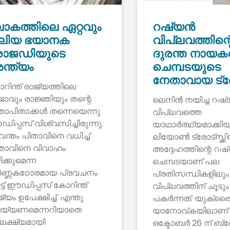
ോകത്തിലെ ഏറ്റവും
റഷ്യൻ
ലിയ ഭയാനക
വിപ്ലവത്തിന്റ
്രാജഡിയുടെ
ദുരന്ത നായക
ന്ത്യം
ചെമ്പടയുടെ
നേതാവായ ട്രോട
റിന്ത് രാജ്യത്തിലെ
ജാവും രാജ്ഞിയും തന്റെ
ലെനിൻ നയിച്ച റഷ
താപിതാക്കൾ തന്നെയെന്നു
വിപ്ലവത്തെ
ിപ്പസ് വിശ്വസിച്ചിരുന്നു.
യാഥാർത്ഥ്യമാക്കിയ
വന്തം പിതാവിനെ വധിച്ച്
ലിയോൺ ട്രോട്സ്ക്കി
താവിനെ വിവാഹം
അദ്ദേഹത്തിന്റെ റ
ക്കുമെന്ന
ചെമ്പടയാണ് പല
ണ്ണകഠോരമായ പ്രവചനം
പ്രതിസന്ധികളിലു
ട്ട് ഈഡിപ്പസ് കോറിന്ത്
വിപ്ലവത്തിന് ചൂടും
്യം ഉപേക്ഷിച്ച്. എന്തു
പകർന്നത്. യുക്ര
യ്യണമെന്നറിയാതെ
യാനോവ്കയിലാണ് 
ക്ഷ്യമായി
ഒക്ടോബർ 26 ന് ബ