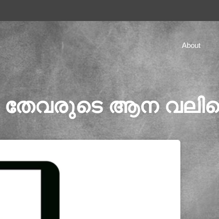
About
തടി തേവരുടെ ആന വലി