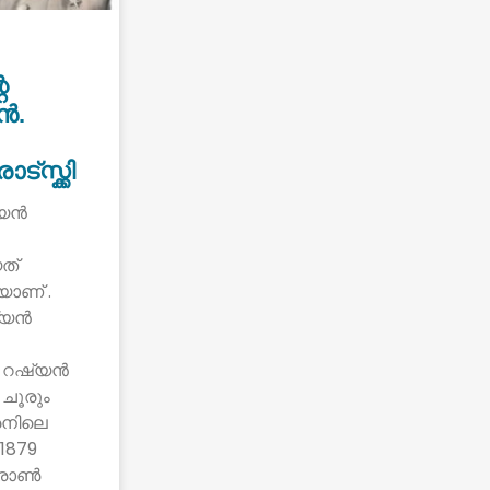
െ
ൻ.
്സ്ക്കി
്യൻ
ത്
യാണ് .
ഷ്യൻ
ം റഷ്യൻ
 ചൂരും
ൈനിലെ
1879
്രോൺ