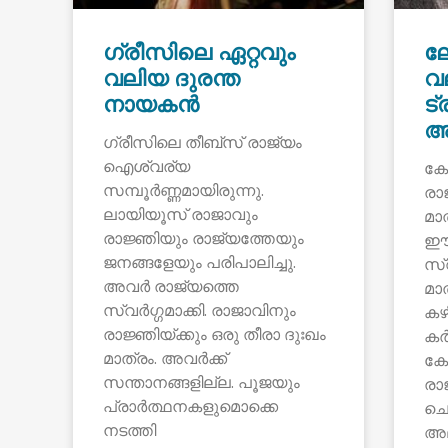
ഗ്രീസിലെ ഏറ്റവും
ല
വലിയ ദുരന്ത
വ
നായകൻ
ട
അ
ഗ്രീസിലെ തീബ്സ് രാജ്യം
ഐശ്വര്യ
കോ
സമ്പൂർണ്ണമായിരുന്നു.
രാ
ലായിയൂസ് രാജാവും
മാ
രാജ്ഞിയും രാജ്യത്തേയും
ഈഡ
ജനങ്ങളേയും പരിപാലിച്ചു.
സ്
അവർ രാജ്യത്തെ
മാ
സ്വർഗ്ഗമാക്കി. രാജാവിനും
കഴി
രാജ്ഞിയ്ക്കും ഒരു തീരാ ദുഃഖം
കർ
മാത്രം. അവർക്ക്
കേ
സന്താനങ്ങളില്ല. പൂജയും
രാജ
പ്രാർത്ഥനകളുമൊക്കെ
ചെ
നടത്തി
അല