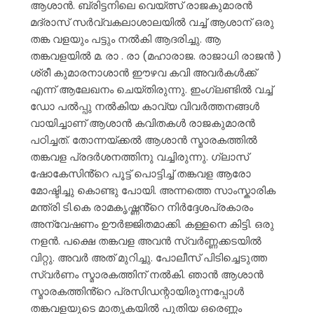
ആശാന്‍. ബ്രിട്ടനിലെ വെയ്ത്സ് രാജകുമാരൻ
മദ്രാസ് സർവ്വകലാശാലയിൽ വച്ച് ആശാന് ഒരു
തങ്ക വളയും പട്ടും നൽകി ആദരിച്ചു. ആ
തങ്കവളയിൽ മ. രാ . രാ (മഹാരാജ. രാജാധി രാജൻ )
ശ്രീ കുമാരനാശാൻ ഈഴവ കവി അവർകൾക്ക്
എന്ന് ആലേഖനം ചെയ്തിരുന്നു. ഇംഗ്ലണ്ടിൽ വച്ച്
ഡോ പൽപ്പു നൽകിയ കാവ്യ വിവർത്തനങ്ങൾ
വായിച്ചാണ് ആശാൻ കവിതകൾ
രാജകുമാരൻ
പഠിച്ചത്. തോന്നയ്ക്കൽ ആശാൻ സ്മാരകത്തിൽ
തങ്കവള പ്രദർശനത്തിനു വച്ചിരുന്നു. ഗ്ലാസ്
ഷോകേസിൻ്റെ പൂട്ട് പൊട്ടിച്ച് തങ്കവള ആരോ
മോഷ്ടിച്ചു കൊണ്ടു പോയി. അന്നത്തെ സാംസ്കാരിക
മന്ത്രി ടി.കെ രാമകൃഷ്ണൻ്റെ നിർദ്ദേശപ്രകാരം
അന്വേഷണം ഊർജ്ജിതമാക്കി. കള്ളനെ കിട്ടി. ഒരു
നളൻ. പക്ഷെ തങ്കവള അവൻ സ്വർണ്ണക്കടയിൽ
വിറ്റു. അവർ അത് മുറിച്ചു. പോലീസ് പിടിച്ചെടുത്ത
സ്വര്‍ണം സ്മാരകത്തിന് നല്‍കി. ഞാൻ ആശാൻ
സ്മാരകത്തിൻ്റെ പ്രസിഡന്റായിരുന്നപ്പോൾ
തങ്കവളയുടെ മാതൃകയിൽ പുതിയ ഒരെണ്ണം