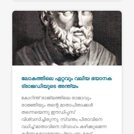
ലോകത്തിലെ ഏറ്റവും വലിയ ഭയാനക
ട്രാജഡിയുടെ അന്ത്യം
കോറിന്ത് രാജ്യത്തിലെ രാജാവും
രാജ്ഞിയും തന്റെ മാതാപിതാക്കൾ
തന്നെയെന്നു ഈഡിപ്പസ്
വിശ്വസിച്ചിരുന്നു. സ്വന്തം പിതാവിനെ
വധിച്ച് മാതാവിനെ വിവാഹം കഴിക്കുമെന്ന
കർണ്ണകഠോരമായ പ്രവചനം കേട്ട്