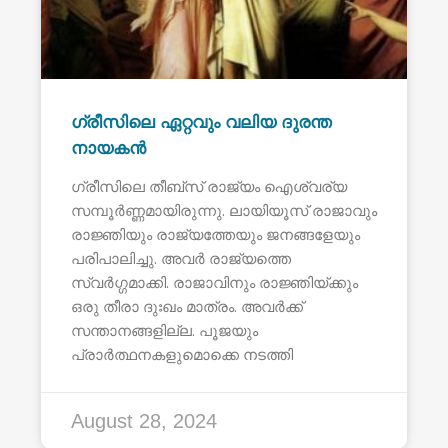
ഗ്രീസിലെ ഏറ്റവും വലിയ ദുരന്ത
നായകൻ
ഗ്രീസിലെ തീബ്സ് രാജ്യം ഐശ്വര്യ
സമ്പൂർണ്ണമായിരുന്നു. ലായിയൂസ് രാജാവും
രാജ്ഞിയും രാജ്യത്തേയും ജനങ്ങളേയും
പരിപാലിച്ചു. അവർ രാജ്യത്തെ
സ്വർഗ്ഗമാക്കി. രാജാവിനും രാജ്ഞിയ്ക്കും
ഒരു തീരാ ദുഃഖം മാത്രം. അവർക്ക്
സന്താനങ്ങളില്ല. പൂജയും
പ്രാർത്ഥനകളുമൊക്കെ നടത്തി
August 28, 2024