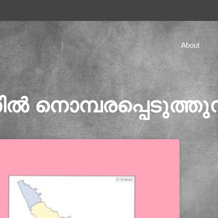
About
്തിൽ നൊമ്പരപ്പെടുത്ത