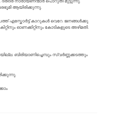
രിദ്ര നാരായണന്മാർ പൊറുതി മുട്ടുന്നു.
ഭൂമി ആയിരിക്കുന്നു.
പത്ത് എസ്കോർട്ട് കാറുകൾ വെറേ. ജനങ്ങൾക്കു
റ്റിനും ഓണക്കിറ്റിനും കോടികളുടെ അഴിമതി.
്ല. ബിരിയാണിച്ചെമ്പും സ്വർണ്ണക്കടത്തും
കുന്നു.
്കാം