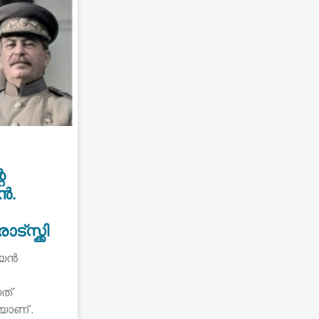
െ
ൻ.
്സ്ക്കി
്യൻ
ത്
യാണ് .