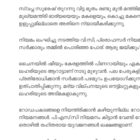
സ്വപ്ന സുരേഷ് തുറന്നു വിട്ട ഭൂതം രണ്ടു മുൻ മന്ത്ര
മുഖ്യമന്ത്രി ഭാര്യയെയും മകളെയും, കൊച്ചു മകനെയു
ഉളുപ്പുമില്ലാതെ അതിനെ ന്യായീകരിക്കുന്നു.
നിയമം ലംഘിച്ചു നടത്തിയ വി.സി, പ്രൊഫസർ നിയമനങ
സർക്കാരും തമ്മിൽ പൊരിഞ്ഞ പോര്. ആരു ജയിക്കു
ചൈനയിൽ ഷീയും കേരളത്തിൽ പിണറായിയും ഏകാധിപത്
ലഹരിയുടെ ആറാട്ടാണ് നാടു മുഴുവൻ. പല പേരുക
പ്രതിരോധിക്കാൻ സർക്കാർ പഴമുറം ഉപയോഗിക്കുന്നു
ഉത്പാതിപ്പിക്കുന്നു. മദ്യ വില്പനയുടെ ഔട്ട്ലറ്റുക
ലഹരിയുടെ അടിമകളാകുന്നു.
റോഡപകടങ്ങളെ നിയന്ത്രിക്കാൻ കഴിയുന്നില്ല. റോഡ
നിയമനങ്ങൾ. പി.എസ്.സി നിയമനം കിട്ടാൻ വേണ്ടി വേ
തൊഴിൽ രഹിതരായ യുവജനങ്ങൾ ലക്ഷങ്ങളാണ്.