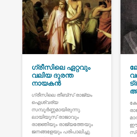
ഗ്രീസിലെ ഏറ്റവും
ല
വലിയ ദുരന്ത
വ
നായകൻ
ട
അ
ഗ്രീസിലെ തീബ്സ് രാജ്യം
ഐശ്വര്യ
കോ
സമ്പൂർണ്ണമായിരുന്നു.
രാ
ലായിയൂസ് രാജാവും
മാ
രാജ്ഞിയും രാജ്യത്തേയും
ഈഡ
ജനങ്ങളേയും പരിപാലിച്ചു.
സ്