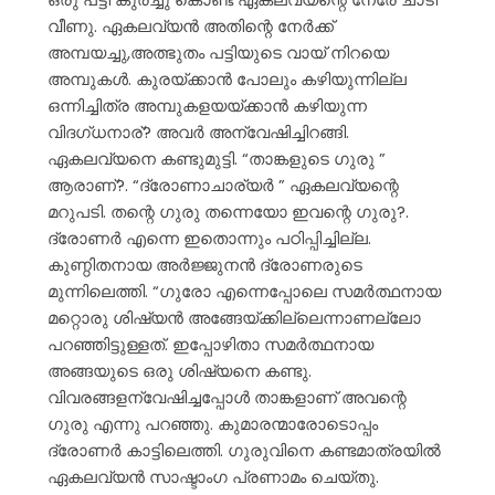
വീണു. ഏകലവ്യൻ അതിന്റെ നേർക്ക്
അമ്പയച്ചു,അത്ഭുതം പട്ടിയുടെ വായ് നിറയെ
അമ്പുകൾ. കുരയ്ക്കാൻ പോലും കഴിയുന്നില്ല
ഒന്നിച്ചിത്ര അമ്പുകളയയ്ക്കാൻ കഴിയുന്ന
വിദഗ്ധനാര്? അവർ അന്വേഷിച്ചിറങ്ങി.
ഏകലവ്യനെ കണ്ടുമുട്ടി. “താങ്കളുടെ ഗുരു ”
ആരാണ്?. “ദ്രോണാചാര്യർ ” ഏകലവ്യന്റെ
മറുപടി. തന്റെ ഗുരു തന്നെയോ ഇവന്റെ ഗുരു?.
ദ്രോണർ എന്നെ ഇതൊന്നും പഠിപ്പിച്ചില്ല.
കുണ്ഠിതനായ അർജ്ജുനൻ ദ്രോണരുടെ
മുന്നിലെത്തി. “ഗുരോ എന്നെപ്പോലെ സമർത്ഥനായ
മറ്റൊരു ശിഷ്യൻ അങ്ങേയ്ക്കില്ലെന്നാണല്ലോ
പറഞ്ഞിട്ടുള്ളത്. ഇപ്പോഴിതാ സമർത്ഥനായ
അങ്ങയുടെ ഒരു ശിഷ്യനെ കണ്ടു.
വിവരങ്ങളന്വേഷിച്ചപ്പോൾ താങ്കളാണ് അവന്റെ
ഗുരു എന്നു പറഞ്ഞു. കുമാരന്മാരോടൊപ്പം
ദ്രോണർ കാട്ടിലെത്തി. ഗുരുവിനെ കണ്ടമാത്രയിൽ
ഏകലവ്യൻ സാഷ്ടാംഗ പ്രണാമം ചെയ്തു.