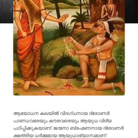
ആയോധന കലയിൽ വിദഗ്ധനായ ദ്രോണർ
പാണ്ഡവരേയും കൗരവരെയും ആയുധ വിദ്യ
പഠിപ്പിക്കുകയാണ്. ജന്മനാ ബ്രഹ്മണനായ ദ്രോണർ
ക്ഷത്രിയ ധർമ്മമായ ആയുധാഭ്യാസമാണ്