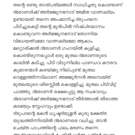
തന്റെ രണ്ടു താത്പര്യങ്ങൾ സാധിച്ചതു കൊണ്ടാണ്
ദ്രോണർക്ക് അർജ്ജുനനോട് അമിത വാത്സല്യം
ഉണ്ടായത്. തന്നെ അപമാനിച്ച ദ്രുപദനെ
പിടിച്ചുകെട്ടി തന്റെ മുൻപിൽ നിഷ്പ്രയാസം
കൊണ്ടുവന്ന അർജ്ജുനനോട് തോന്നിയ
വിധേയത്വമോ വാത്സല്യമോ ആകാം.
മറ്റൊരിക്കൽ ദ്രോണർ ഗംഗയിൽ കുളിച്ചു
കൊണ്ടിരുന്നപ്പോൾ ഒരു മുതല ദ്രോണരുടെ
കാലിൽ കടിച്ചു. പിടി വിടുന്നില്ല പാണ്ഡവ കൗരവ
കുമാരന്മാർ കരയ്ക്കു നില്പുണ്ട്. മുതല
വെള്ളത്തിന്നടിലാണ്. അജ്ജുർനൻ അമ്പെയ്ത്
മുതലയുടെ ശിരസ്സിൽ കൊള്ളിച്ചു. മുതല പിടിവിട്ട്
പാഞ്ഞു. ദ്രോണർ രക്ഷപ്പെട്ടു ആ സംഭവവും
ദ്രോണർക്ക് അർജ്ജുനനോട് തീർത്താൽ തീരാത്ത
കടമയും സ്നേഹവും ഉണ്ടാക്കി.
ദ്രുപദന്റെ മകൻ ധൃഷ്ടദ്യുമ്നൻ കുരു ക്ഷേത്ര
യുദ്ധത്തിന്നിടയിൽ ദ്രോണരെ വധിച്ചു. താൻ
ചെയ്ത പാപത്തിന്റെ ഫലം മരണം തന്നെ.
അശ്വത്ഥാമാവിന്റെ പേരിൽ ധർമ്മപുത്രർ നുണ