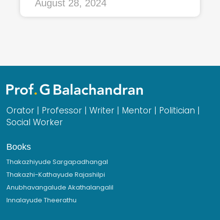
August 28, 2024
Orator | Professor | Writer | Mentor | Politician |
Social Worker
Books
Thakazhiyude Sargapadhangal
Thakazhi-Kathayude Rajashilpi
Anubhavangalude Akathalangalil
Innalayude Theerathu