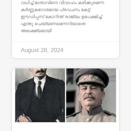
വധിച്ച് മാതാവിനെ വിവാഹം കഴിക്കുമെന്ന
കർണ്ണകഠോരമായ പ്രവചനം കേട്ട്
ഈഡിപ്പസ് കോറിന്ത് രാജ്യം ഉപേക്ഷിച്ച്.
എന്തു ചെയ്യണമെന്നറിയാതെ
അലക്ഷ്യമായി
August 28, 2024