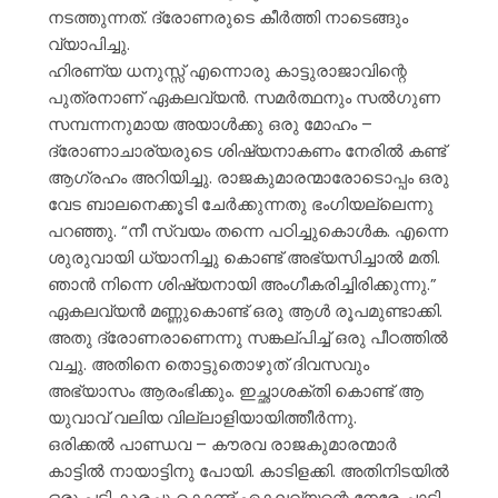
നടത്തുന്നത്. ദ്രോണരുടെ കീർത്തി നാടെങ്ങും
വ്യാപിച്ചു.
ഹിരണ്യ ധനുസ്സ് എന്നൊരു കാട്ടുരാജാവിന്റെ
പുത്രനാണ് ഏകലവ്യൻ. സമർത്ഥനും സൽഗുണ
സമ്പന്നനുമായ അയാൾക്കു ഒരു മോഹം –
ദ്രോണാചാര്യരുടെ ശിഷ്യനാകണം നേരിൽ കണ്ട്
ആഗ്രഹം അറിയിച്ചു. രാജകുമാരന്മാരോടൊപ്പം ഒരു
വേട ബാലനെക്കൂടി ചേർക്കുന്നതു ഭംഗിയല്ലെന്നു
പറഞ്ഞു. “നീ സ്വയം തന്നെ പഠിച്ചുകൊൾക. എന്നെ
ശുരുവായി ധ്യാനിച്ചു കൊണ്ട് അഭ്യസിച്ചാൽ മതി.
ഞാൻ നിന്നെ ശിഷ്യനായി അംഗീകരിച്ചിരിക്കുന്നു.”
ഏകലവ്യൻ മണ്ണുകൊണ്ട് ഒരു ആൾ രൂപമുണ്ടാക്കി.
അതു ദ്രോണരാണെന്നു സങ്കല്പിച്ച് ഒരു പീഠത്തിൽ
വച്ചു. അതിനെ തൊട്ടുതൊഴുത് ദിവസവും
അഭ്യാസം ആരംഭിക്കും. ഇച്ഛാശക്തി കൊണ്ട് ആ
യുവാവ് വലിയ വില്ലാളിയായിത്തീർന്നു.
ഒരിക്കൽ പാണ്ഡവ – കൗരവ രാജകുമാരന്മാർ
കാട്ടിൽ നായാട്ടിനു പോയി. കാടിളക്കി. അതിനിടയിൽ
ഒരു പട്ടി കുരച്ചു കൊണ്ട് ഏകലവ്യന്റെ നേരേ ചാടി