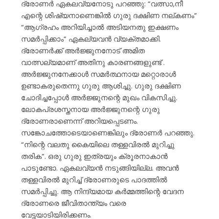
ദ്രോണർ ഏകലവ്യനോടു പറഞ്ഞു: “വത്സാ,നീ
എന്റെ ശിഷ്യനാണെങ്കിൽ ഗുരു ദക്ഷിണ നല്കണം”
“ആഗ്രഹം അറിയിച്ചാൽ അടിയനതു ഇക്ഷണം
സമർപ്പിക്കാം” ഏകല്യവൻ വ്യക്തമാക്കി.
ദ്രോണർക്ക് അർജ്ജുനനോട് അമിത
വാത്സല്യമാണ് അതിനു കാരണങ്ങളുണ്ട് .
അർജ്ജുനനേക്കാൾ സമർത്ഥനായ മറ്റൊരാൾ
ഉണ്ടാകരുതെന്നു ഗുരു ആശിച്ചു. ഗുരു ദക്ഷിണ
ചോദിച്ചപ്പോൾ അർജ്ജുനന്റെ മുഖം വികസിച്ചു.
ലോകപ്രശസ്തനായ അർജ്ജുനന്റെ ഗുരു
ദ്രോണരാണെന്ന് അറിയപ്പെടണം.
സങ്കോചത്തോടെയാണെങ്കിലും ദ്രോണർ പറഞ്ഞു.
“നിന്റെ വലതു കൈയിലെ തള്ളവിരൽ മുറിച്ചു
തരിക”. ഒരു ഗുരു ഇത്രയും ക്രൂരനാകാൻ
പാടുണ്ടോ. ഏകലവ്യൻ നടുങ്ങിയില്ല. അവൻ
തള്ളവിരൽ മുറിച്ച് ദ്രോണരുടെ പാദത്തിൽ
സമർപ്പിച്ചു. ആ നിന്ദ്യമായ കർമ്മത്തിന്റെ വേദന
ദ്രോണരെ ജീവിതാന്ത്യം വരെ
വേട്ടയാടിയിരിക്കണം.