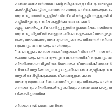
പൻഡോരേ ഭർത്താവിന്റെ മർദ്ദനമേറ്റു വീണു. അപ്പ
കൽപ്പിച്ച് പെട്ടി തുറക്കൽ തടഞ്ഞു. പൻഡോരയുടെ ജ
തുറന്നു. അതിനുളളിൽ നിന്ന് സ്വർണ്ണച്ചിറകുളള ജീ
പറ്റിയിരുന്നു. നല്ല കുളിർമ്മ. വേദന മാറി.
എപ്പി മെത്യൂസ് ചോദിച്ചു ഇതിന്റെയെല്ലാം അർ
തുറന്നു വിട്ടത് തിന്മകളുടെ കീടങ്ങളെയാണ്. അതു
ഭയം, അഹങ്കാരം, അസൂയ തുടങ്ങിയ തിന്മകൾ സ്വ
ദുഃഖവും വേദനയും പടർത്തും.
” നിങ്ങളുടെ പേരെന്താണ് ആരാണ് നിങ്ങൾ? ‘ അവർ പറ
യാതനയും കൊണ്ടുഴലുന്ന ലോകത്തിന് സുഖവും സ്ന
പ്രതീക്ഷയെ വിട്ടത് ഭാഗ്യമായെന്ന് അവർക്ക് തോന്നി.
നിങ്ങൾ ആദ്യം തുറന്നു വിട്ട കീടങ്ങൾ സൃഷ്ടിക്കുന്
ആശ്വസിപ്പിക്കുകയാണ് ഞങ്ങളുടെ കടമ.
അന്നു മുതലാണ് ലോകത്ത് ദുഃഖവും തിന്മയും പടർന
പകരാനും പ്രതീക്ഷയ്ക്കു കഴിയും പൻഡോര പെട്ടി തു
വ്യാപിച്ചതത്രേ.
പ്രൊഫ. ജി. ബാലചന്ദ്രൻ