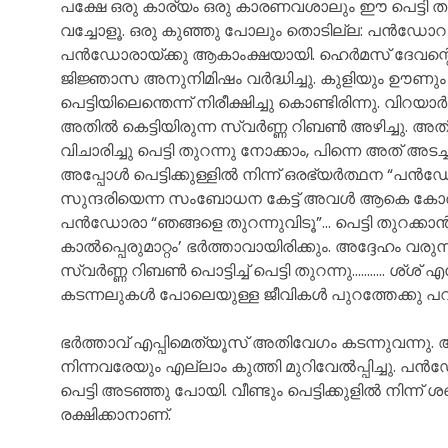
പക്ഷേ ഒരു കാര്യം ഒരു കാരണവശാലും ഈ പെട്ടി തുറക്
വച്ചോളൂ. ഒരു കുഞ്ഞു പോലും തൊടില്ല: പൻഡോറ 
പൻഡോരായ്ക്കു ആകാംക്ഷയായി. ഹെർമസ് ദേവന്റെ പ
ജിജ്ഞാസ അനുനിമിഷം വർദ്ധിച്ചു. കുളിയും ഊണ
പെട്ടിയിലെന്തെന്ന് നിരീക്ഷിച്ചു കൊണ്ടിരിന്നു. വ
അതിൽ കെട്ടിയിരുന്ന സ്വർണ്ണ റിബൺ അഴിച്ചു. അത
വിചാരിച്ചു പെട്ടി തുറന്നു നോക്കാം, പിന്നെ അത് അടച
അപ്പോൾ പെട്ടിക്കുള്ളിൽ നിന്ന് ഒരഭ്യർത്ഥന “പൻഡോ
സുന്ദരിയെന്ന സംബോധന കേട്ട് അവൾ ആകെ കോരിത്ത
പൻഡോരാ “ഞങ്ങളെ തുറന്നുവിടൂ”… പെട്ടി തുറക്
കാൽപ്പെരുമാറ്റം’ ഭർത്താവായിരിക്കും. അദ്ദേഹം വരുന
സ്വർണ്ണ റിബൺ പൊട്ടിച്ച് പെട്ടി തുറന്നു……….. ശ്‌ശ് എ
കടന്നലുകൾ പോലെയുള്ള ജീവികൾ പുറത്തേക്കു പറന
ഭർത്താവ് എപ്പിമെത്യൂസ് അതിവേഗം കടന്നുവന്ന
നിന്നവരേയും എല്ലാം കുത്തി മുറിവേൽപ്പിച്ചു. പൻ
പെട്ടി അടഞ്ഞു പോയി. വീണ്ടും പെട്ടിക്കുളിൽ നിന്ന് ശബ്
രക്ഷിക്കാനാണ്.