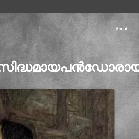
About
രസിദ്ധമായപൻഡോരായുട