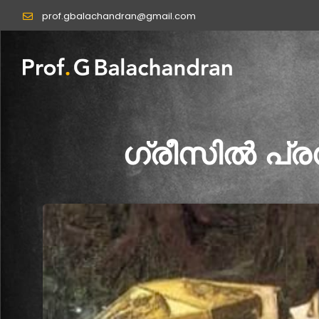
Skip
prof.gbalachandran@gmail.com
to
content
ഗ്രീസിൽ പ്