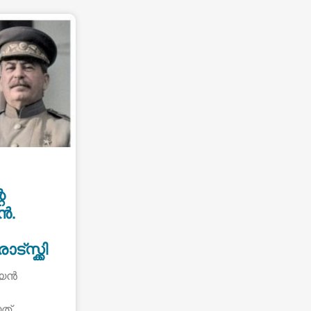
െ
ൻ.
്സ്ക്കി
്യൻ
ത്