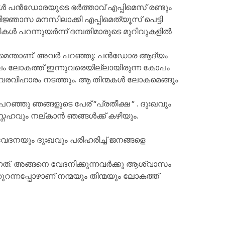
ോൾ പൻഡോരയുടെ ഭർത്താവ് എപ്പിമെസ് രണ്ടും
ിജ്ഞാസ മനസിലാക്കി എപ്പിമെത്യൂസ് പെട്ടി
വികൾ പറന്നുയർന്ന് ദമ്പതിമാരുടെ മുറിവുകളിൽ
ത്ഥമെന്താണ്. അവർ പറഞ്ഞു: പൻഡോര ആദ്യം
മൂലം ലോകത്ത് ഇന്നുവരെയില്ലായിരുന്ന കോപം
ൈരവിഹാരം നടത്തും. ആ തിന്മകൾ ലോകമെങ്ങും
ഞ്ഞു ഞങ്ങളുടെ പേര് “പ്രതീക്ഷ ” . ദുഃഖവും
േഹവും നല്കാൻ ഞങ്ങൾക്ക് കഴിയും.
ന വേദനയും ദുഃഖവും പരിഹരിച്ച് ജനങ്ങളെ
്നത്. അങ്ങനെ വേദനിക്കുന്നവർക്കു ആശ്വാസം
റന്നപ്പോഴാണ് നന്മയും തിന്മയും ലോകത്ത്