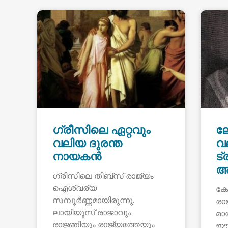
ഗ്രീസിലെ ഏറ്റവും
ല
വലിയ ദുരന്ത
വ
നായകൻ
ട
അ
ഗ്രീസിലെ തീബ്സ് രാജ്യം
ഐശ്വര്യ
കോ
സമ്പൂർണ്ണമായിരുന്നു.
രാ
ലായിയൂസ് രാജാവും
മാ
രാജ്ഞിയും രാജ്യത്തേയും
ഈഡ