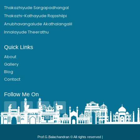
Thakazhiyude Sargapadhangal
Thakazhi-Kathayude Rajashilpi
Anubhavangalude Akathalangalil
Innalayude Theerathu
Quick Links
About
Gallery
Blog
Contact
Follow Me On
F
T
I
Y
a
w
n
o
c
i
s
u
e
t
t
t
b
t
a
u
o
e
g
b
Prof.G.Balachandran © All rights reserved |