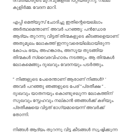
ദമ്പതിമാരുടെ മുറിവുകളിൽ പറ്റിയിരുന്നു. നല്ല
കുളിർമ്മ. വേദന മാറി.
എപ്പി മെത്യൂസ് ചോദിച്ചു ഇതിന്റെയെല്ലാം
അർത്ഥമെന്താണ്. അവർ പറഞ്ഞു: പൻഡോര
ആദ്യം തുറന്നു വിട്ടത് തിന്മകളുടെ കീടങ്ങളെയാണ്.
അതുമൂലം ലോകത്ത് ഇന്നുവരെയില്ലായിരുന്ന
കോപം ഭയം, അഹങ്കാരം, അസൂയ തുടങ്ങിയ
തിന്മകൾ സ്വൈരവിഹാരം നടത്തും. ആ തിന്മകൾ
ലോകമെങ്ങും ദുഃഖവും വേദനയും പടർത്തും.
” നിങ്ങളുടെ പേരെന്താണ് ആരാണ് നിങ്ങൾ? ‘
അവർ പറഞ്ഞു ഞങ്ങളുടെ പേര് “പ്രതീക്ഷ ” .
ദുഃഖവും യാതനയും കൊണ്ടുഴലുന്ന ലോകത്തിന്
സുഖവും സ്നേഹവും നല്കാൻ ഞങ്ങൾക്ക് കഴിയും.
പ്രതീക്ഷയെ വിട്ടത് ഭാഗ്യമായെന്ന് അവർക്ക്
തോന്നി.
നിങ്ങൾ ആദ്യം തുറന്നു വിട്ട കീടങ്ങൾ സൃഷ്ടിക്കുന്ന