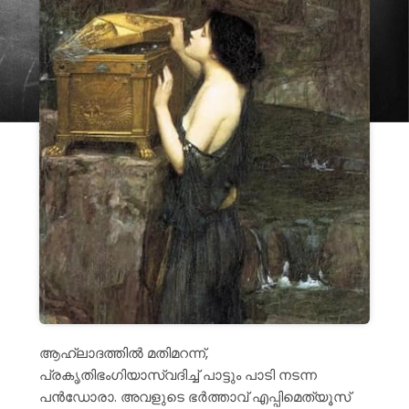
ആഹ്ലാദത്തിൽ മതിമറന്ന്,
പ്രകൃതിഭംഗിയാസ്വദിച്ച് പാട്ടും പാടി നടന്ന
പൻഡോരാ. അവളുടെ ഭർത്താവ് എപ്പിമെത്യൂസ്