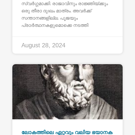
സ്വർഗ്ഗമാക്കി. രാജാവിനും രാജ്ഞിയ്ക്കും
ഒരു തീരാ ദുഃഖം മാത്രം. അവർക്ക്
സന്താനങ്ങളില്ല. പൂജയും
പ്രാർത്ഥനകളുമൊക്കെ നടത്തി
August 28, 2024
ലോകത്തിലെ ഏറ്റവും വലിയ ഭയാനക