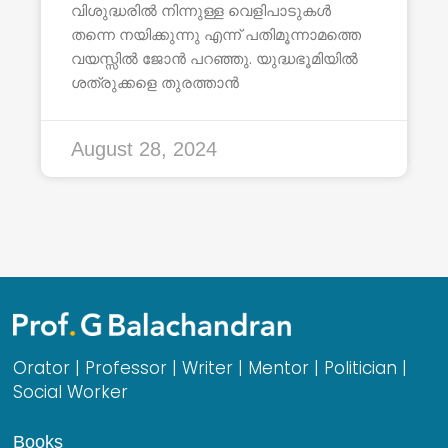
വിശുദ്ധരിൽ നിന്നുള്ള വെളിപാടുകൾ
തന്നെ നയിക്കുന്നു എന്ന് പതിമൂന്നാമത്തെ
വയസ്സിൽ ജോൻ പറഞ്ഞു. യുദ്ധഭൂമിയിൽ
ശത്രുക്കളെ തുരത്താൻ
August 28, 2024
Orator | Professor | Writer | Mentor | Politician |
Social Worker
Books