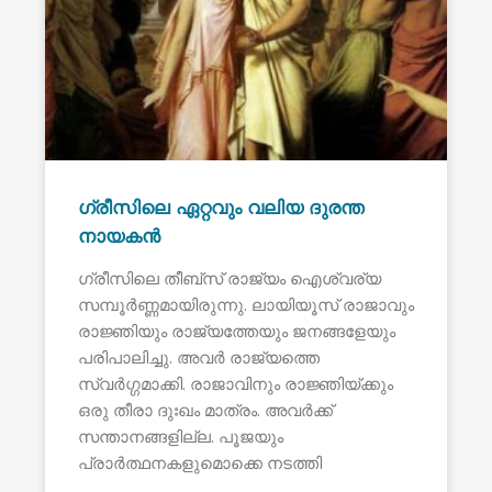
ഗ്രീസിലെ ഏറ്റവും വലിയ ദുരന്ത
നായകൻ
ഗ്രീസിലെ തീബ്സ് രാജ്യം ഐശ്വര്യ
സമ്പൂർണ്ണമായിരുന്നു. ലായിയൂസ് രാജാവും
രാജ്ഞിയും രാജ്യത്തേയും ജനങ്ങളേയും
പരിപാലിച്ചു. അവർ രാജ്യത്തെ
സ്വർഗ്ഗമാക്കി. രാജാവിനും രാജ്ഞിയ്ക്കും
ഒരു തീരാ ദുഃഖം മാത്രം. അവർക്ക്
സന്താനങ്ങളില്ല. പൂജയും
പ്രാർത്ഥനകളുമൊക്കെ നടത്തി