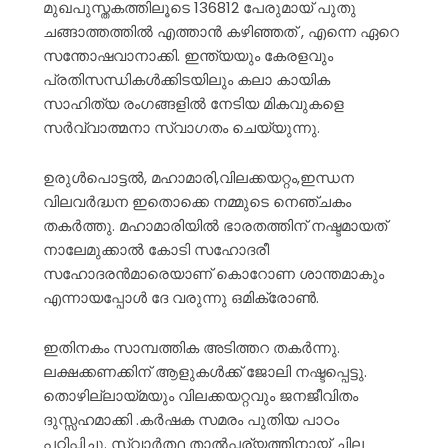
മുഖപുസ്തകത്തിലൂടെ 136812 പേരുമായ് പുതു
ചങ്ങാത്തത്തിൽ എത്താൻ കഴിഞ്ഞത് , എന്നെ ഏറെ
സന്തോഷവാനാക്കി. ഇന്ത്യയും കേരളവും
പ്രതിസന്ധികൾക്കിടയിലും കലാ കായിക
സാഹിത്യ രംഗങ്ങളിൽ നേടിയ മികവുകളെ
സർവ്വാത്മനാ സ്വാഗതം ചെയ്യുന്നു.
ഉരുൾപൊട്ടൽ, മഹാമാരി,വിലക്കയറ്റം,ഇന്ധന
വിലവർദ്ധന ഇതൊക്കെ നമ്മുടെ നെഞ്ചകം
തകർത്തു. മഹാമാരിയിൽ ഭാരതത്തിന് നഷ്ടമായത്
നാലേമുക്കാൽ കോടി സഹോദരീ
സഹോദരൻമാരെയാണ് കൊറോണ ശാന്തമാകും
എന്നായപ്പോൾ ദേ വരുന്നു ഒമിക്രോൺ.
ഇതിനകം സാമ്പത്തിക അടിത്തറ തകർന്നു.
ലക്ഷക്കണക്കിന് ആളുകൾക്ക് ജോലി നഷ്ടപ്പെട്ടു.
തൊഴില്ലായ്മയും വിലക്കയറ്റവും ജനജീവിതം
ദുസ്സഹമാക്കി .കർഷക സമരം പുതിയ പാഠം
പഠിപ്പിച്ചു. സ്വാർത്ഥ താൽപ്പര്യത്തിനായ് ചില