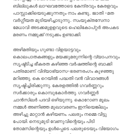
ബില്ലുകൾ ലാഘവത്തോടെ കേന്ദ്രവും കേരളവും
പാസ്സാക്കിയെടുക്കുന്നതും നാം കണ്ടു.. ജാതി -മത
വർഗ്ഗീയത മുടിയഴിച്ചാടുന്നു.. സംയുക്തസേനാ
മേധാവി അടക്കമുളളവുടെ ഹെലികോപ്റ്റർ അപകട
മരണം നമ്മുക്ക് നടുക്കം ഉണ്ടാക്കി.
അഴിമതിയും ഗുണ്ടാ വിളയാട്ടവും
കൊലപാതകങ്ങളും മയക്കുമരുന്നിന്റെ വ്യാപനവും
സൃഷ്ട്ടിച്ച ഭീകരത കഴിഞ്ഞ വർഷത്തിന്റെ ബാക്കി
പത്രമാണ്. വിദ്യാഭ്യാസ-ഭരണരംഗം കുഴഞ്ഞു
മറിഞ്ഞു. കെ റെയിൽ പദ്ധതി വൻ വിവാദങ്ങൾ
സൃഷ്ടിച്ചിരിക്കുന്നു. കേരളത്തിൽ ഗവർണ്ണറും
സർക്കാരും കൊമ്പുകോർത്തു. ഗവർണ്ണർ
ചാൻസിലർ പദവി ഒഴിയുന്നു. കൊറോണ മൂലം
നമ്മൾ അണിഞ്ഞ മുഖാവരണം ഇനിയെങ്കിലും
അഴിച്ചു മാറ്റാൻ കഴിയണം. പലരും നമ്മെ വിട്ടു
പോയി. നെടുമുടി വേണുവിന്റെയും പിടി
തോമസിന്റെയും ഉൾപ്പെടെ പലരുടെയും വിയോഗം