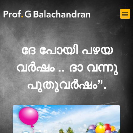
Skip
to
M
content
ദേ പോയി പഴയ
വർഷം .. ദാ വന്നു
പുതുവർഷം”.