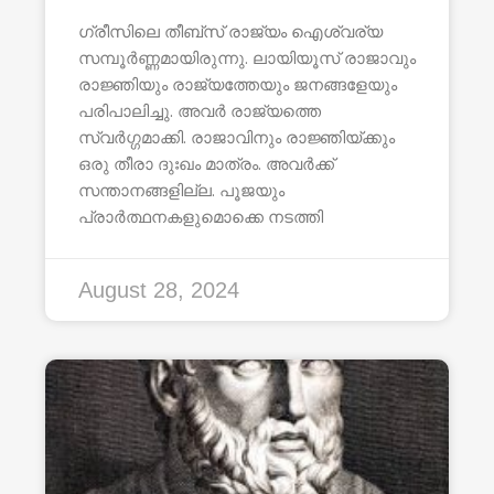
ഗ്രീസിലെ തീബ്സ് രാജ്യം ഐശ്വര്യ
സമ്പൂർണ്ണമായിരുന്നു. ലായിയൂസ് രാജാവും
രാജ്ഞിയും രാജ്യത്തേയും ജനങ്ങളേയും
പരിപാലിച്ചു. അവർ രാജ്യത്തെ
സ്വർഗ്ഗമാക്കി. രാജാവിനും രാജ്ഞിയ്ക്കും
ഒരു തീരാ ദുഃഖം മാത്രം. അവർക്ക്
സന്താനങ്ങളില്ല. പൂജയും
പ്രാർത്ഥനകളുമൊക്കെ നടത്തി
August 28, 2024