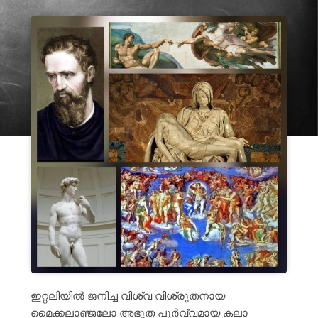
ഇറ്റലിയിൽ ജനിച്ച വിശ്വ വിശ്രുതനായ
മൈക്കലാഞ്ജലോ അഭൂത പൂർവ്വമായ കലാ