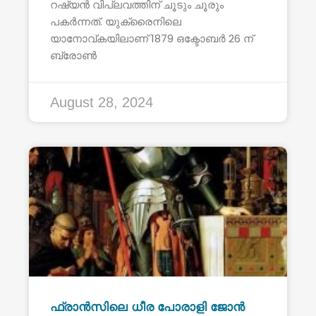
റഷ്യൻ വിപ്ലവത്തിന് ചൂടും ചൂരും
പകർന്നത്. യുക്രൈനിലെ
യാനോവ്കയിലാണ് 1879 ഒക്ടോബർ 26 ന്
ബ്രോൺ
August 28, 2024
ഫ്രാൻസിലെ ധീര പോരാളി ജോൻ