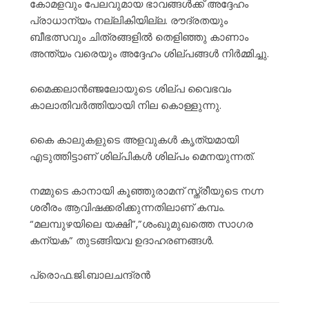
കോമളവും പേലവുമായ ഭാവങ്ങൾക്ക് അദ്ദേഹം
പ്രാധാന്യം നല്ലികിയില്ല. രൗദ്രതയും
ബീഭത്സവും ചിത്രങ്ങളിൽ തെളിഞ്ഞു കാണാം
അന്ത്യം വരെയും അദ്ദേഹം ശില്പങ്ങൾ നിർമ്മിച്ചു.
മൈക്കലാൻഞ്ജലോയുടെ ശില്പ വൈഭവം
കാലാതിവർത്തിയായി നില കൊള്ളുന്നു.
കൈ കാലുകളുടെ അളവുകൾ കൃത്യമായി
എടുത്തിട്ടാണ് ശില്പികൾ ശില്പം മെനയുന്നത്.
നമ്മുടെ കാനായി കൂഞ്ഞുരാമന് സ്ത്രീയുടെ നഗ്ന
ശരീരം ആവിഷക്കരിക്കുന്നതിലാണ് കമ്പം.
“മലമ്പുഴയിലെ യക്ഷി”,”ശംഖുമുഖത്തെ സാഗര
കന്യക” തുടങ്ങിയവ ഉദാഹരണങ്ങൾ.
പ്രൊഫ.ജി.ബാലചന്ദ്രൻ