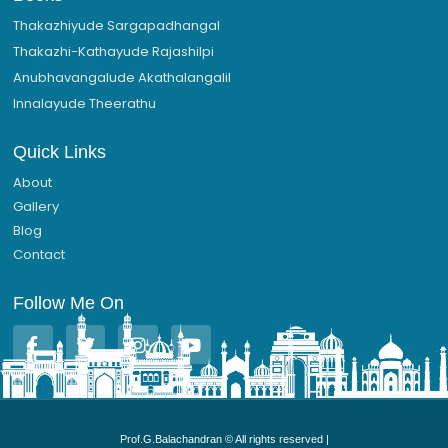
Thakazhiyude Sargapadhangal
Thakazhi-Kathayude Rajashilpi
Anubhavangalude Akathalangalil
Innalayude Theerathu
Quick Links
About
Gallery
Blog
Contact
Follow Me On
F
T
I
Y
a
w
n
o
c
i
s
u
e
t
t
t
b
t
a
u
o
e
g
b
Prof.G.Balachandran © All rights reserved |