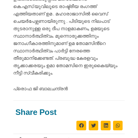
കെ.എസ്.യുവിലൂടെ രാഷ്ട്രീയ രംഗത്ത്
എത്തിയതാണ് ഉമ . മഹാരാജാസിൽ വൈസ്
ചെയർപേഴ്സണായിരുന്നു . പിടിയുടെ നിലപാട്
തുടരാനുള്ള ഒരു ദീപ നാളമാകണം, ഉമയുടെ
സ്ഥാനാർത്ഥിത്വം. മുന്നൊരുക്കത്തിനും
ജനാംഗീകാരത്തിനുമാണ് ഉമ തോമസിൻ്റെ
സ്ഥാനാർത്ഥിത്വം പാർട്ടി നേരത്തെ
തീരുമാനിക്കേണ്ടത്. പ്രബുദ്ധ കേരളവും
തൃക്കാക്കരയും ഉമാ തോമസിനെ ഇരുകൈയ്യും
നീട്ടി സ്വീകരിക്കും.
പ്രൊഫ ജി ബാലചന്ദ്രൻ
Share Post