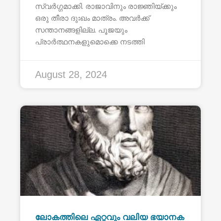
സ്വർഗ്ഗമാക്കി. രാജാവിനും രാജ്ഞിയ്ക്കും
ഒരു തീരാ ദുഃഖം മാത്രം. അവർക്ക്
സന്താനങ്ങളില്ല. പൂജയും
പ്രാർത്ഥനകളുമൊക്കെ നടത്തി
August 28, 2024
ലോകത്തിലെ ഏറ്റവും വലിയ ഭയാനക