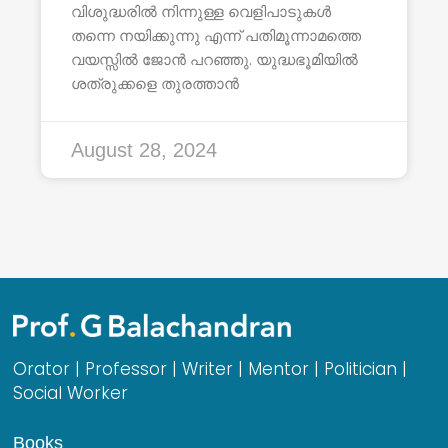
വിശുദ്ധരിൽ നിന്നുള്ള വെളിപാടുകൾ
തന്നെ നയിക്കുന്നു എന്ന് പതിമൂന്നാമത്തെ
വയസ്സിൽ ജോൻ പറഞ്ഞു. യുദ്ധഭൂമിയിൽ
ശത്രുക്കളെ തുരത്താൻ
August 28, 2024
Orator | Professor | Writer | Mentor | Politician |
Social Worker
Books