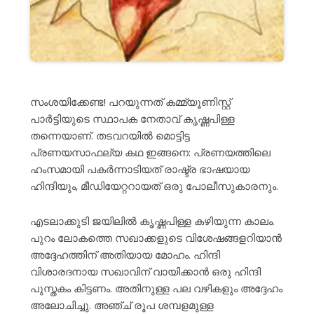
സംശയിക്കേണ്ട! പറയുന്നത് കമ്മ്യൂണിസ്റ്റ്
പാർട്ടിയുടെ സ്ഥാപക നേതാവ് കൃഷ്ണപിള്ള
തന്നെയാണ്. തടവറയിൽ മൊട്ടിട്ട
പ്രണയസാഫല്യ കഥ ഇങ്ങനെ: പ്രണയത്തിലെ
ഹംസമായി പകർന്നാടിയത് രാഷ്ട്ര ഭാഷയായ
ഹിന്ദിയും, മീഡിയേറ്ററായത് ഒരു പോലീസുകാരനും.
എടലാക്കുടി ജയിലിൽ കൃഷ്ണപിള്ള കഴിയുന്ന കാലം.
പുറം ലോകത്തെ സഖാക്കളുടെ വിശേഷങ്ങളറിയാൻ
അദ്ദേഹത്തിന് അതിയായ മോഹം. ഹിന്ദി
വിശാരദനായ സഖാവിന് വായിക്കാൻ ഒരു ഹിന്ദി
പുസ്തകം കിട്ടണം. അതിനുള്ള പല വഴികളും അദ്ദേഹം
അലോചിച്ചു. അഞ്ച് രൂപ ശമ്പളമുള്ള