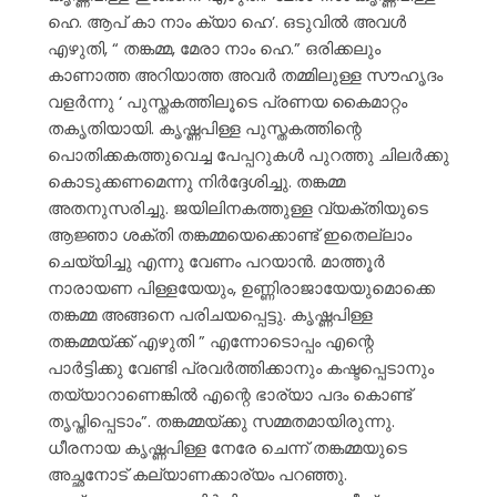
ഹെ. ആപ് കാ നാം ക്യാ ഹെ’. ഒടുവിൽ അവൾ
എഴുതി, “ തങ്കമ്മ, മേരാ നാം ഹെ.” ഒരിക്കലും
കാണാത്ത അറിയാത്ത അവർ തമ്മിലുള്ള സൗഹൃദം
വളർന്നു ‘ പുസ്തകത്തിലൂടെ പ്രണയ കൈമാറ്റം
തകൃതിയായി. കൃഷ്ണപിള്ള പുസ്തകത്തിന്റെ
പൊതിക്കകത്തുവെച്ച പേപ്പറുകൾ പുറത്തു ചിലർക്കു
കൊടുക്കണമെന്നു നിർദ്ദേശിച്ചു. തങ്കമ്മ
അതനുസരിച്ചു. ജയിലിനകത്തുള്ള വ്യക്തിയുടെ
ആജ്ഞാ ശക്തി തങ്കമ്മയെക്കൊണ്ട് ഇതെല്ലാം
ചെയ്യിച്ചു എന്നു വേണം പറയാൻ. മാത്തൂർ
നാരായണ പിള്ളയേയും, ഉണ്ണിരാജായേയുമൊക്കെ
തങ്കമ്മ അങ്ങനെ പരിചയപ്പെട്ടു. കൃഷ്ണപിള്ള
തങ്കമ്മയ്ക്ക് എഴുതി ” എന്നോടൊപ്പം എന്റെ
പാർട്ടിക്കു വേണ്ടി പ്രവർത്തിക്കാനും കഷ്ടപ്പെടാനും
തയ്യാറാണെങ്കിൽ എന്റെ ഭാര്യാ പദം കൊണ്ട്
തൃപ്തിപ്പെടാം”. തങ്കമ്മയ്ക്കു സമ്മതമായിരുന്നു.
ധീരനായ കൃഷ്ണപിള്ള നേരേ ചെന്ന് തങ്കമ്മയുടെ
അച്ഛനോട് കല്യാണക്കാര്യം പറഞ്ഞു.