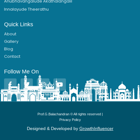
Anubhavangalude Akathalangalil
Innalayude Theerathu
Quick Links
About
Gallery
Blog
Contact
Follow Me On
F
T
I
Y
a
w
n
o
c
i
s
u
e
t
t
t
b
t
a
u
o
e
g
b
Prof.G.Balachandran © All rights reserved |
o
r
r
e
Privacy Policy
k
a
-
m
Designed & Developed by
GrowthInfluencer
f