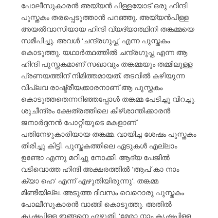
പോലീസുകാരൻ അയ്യൻ പിള്ളയോട് ഒരു ഹിന്ദി
പുസ്തകം തരപ്പെടുത്താൻ പറഞ്ഞു. അയ്യൻപിള്ള
അയൽവാസിയായ ഹിന്ദി വ്യദ്യാത്ഥിനി തങ്കമ്മയെ
സമീപിച്ചു. അവൾ ‘ചന്ദ്രഗുപ്ത’ എന്ന പുസ്തകം
കൊടുത്തു. യഥാർത്ഥത്തിൽ ചന്ദ്രഗുപ്ത എന്ന ആ
ഹിന്ദി പുസ്തകമാണ് സഖാവും തങ്കമ്മയും തമ്മിലുള്ള
പ്രണയത്തിന് നിമിത്തമായത്. തടവിൽ കഴിയുന്ന
വിപ്ലവ രാഷ്ട്രീയക്കാരനാണ് ആ പുസ്തകം
കൊടുത്തതെന്നറിഞ്ഞപ്പോൾ തങ്കമ്മ പേടിച്ചു വിറച്ചു.
ശുചീന്ദ്രം ക്ഷേത്രത്തിലെ കീഴ്ശാന്തിക്കാരൻ
ജനാർദ്ദനൻ പോറ്റിയുടെ മകളാണ്
പതിനേഴുകാരിയായ തങ്കമ്മ. വായിച്ച ശേഷം പുസ്തകം
തിരിച്ചു കിട്ടി. പുസ്തകത്തിലെ ഏടുകൾ എല്ലാം
ഉണ്ടോ എന്നു മറിച്ചു നോക്കി. ആദ്യ പേജിൽ
വടിവൊത്ത ഹിന്ദി അക്ഷരത്തിൽ ‘ആപ് കാ നാം
ക്യാ ഹെ’ എന്ന് എഴുതിയിരുന്നു’. തങ്കമ്മ
മിണ്ടിയില്ല. അടുത്ത ദിവസം വെറൊരു പുസ്തകം
പോലീസുകാരൻ വാങ്ങി കൊടുത്തു. അതിൽ
കൃഷ്ണപിള്ള ഇങ്ങനെ എഴുതി. ‘മേരാ നാം കൃഷ്ണപിള്ള