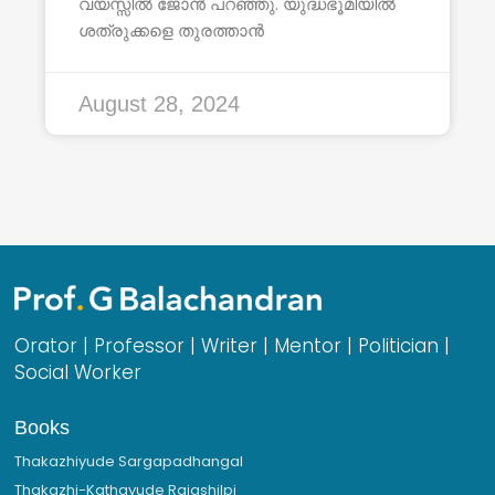
വയസ്സിൽ ജോൻ പറഞ്ഞു. യുദ്ധഭൂമിയിൽ
ശത്രുക്കളെ തുരത്താൻ
August 28, 2024
Orator | Professor | Writer | Mentor | Politician |
Social Worker
Books
Thakazhiyude Sargapadhangal
Thakazhi-Kathayude Rajashilpi