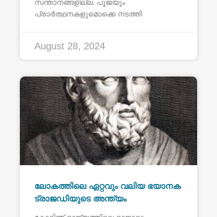
സന്താനങ്ങളില്ല. പൂജയും
പ്രാർത്ഥനകളുമൊക്കെ നടത്തി
August 28, 2024
ലോകത്തിലെ ഏറ്റവും വലിയ ഭയാനക
ട്രാജഡിയുടെ അന്ത്യം