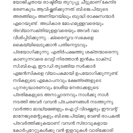
യോജിച്ചതായ രാഷ്ട്രീയ തുറുപ്പു ചീട്ടുമാണ് കേന്ദ്ര
ഭരണകൂടം ആവിഷ്ക്കരിക്കുന്നത്. ബി.ജെ.പിയുടെ
അരങ്ങിലും അണിയറയിലും ബുദ്ധി രാക്ഷസന്മാർ
ഏറെയുണ്ട് . അധികാര മോഹമുള്ളവരെയും
ദ്രവ്യാസക്തിയുളളവരെയും അവർ വല
വീശിപ്പിടിക്കുന്നു. . ക്രൈസ്തവ സഭകളെ
കൈയ്യിലെടുക്കാൻ പതിനെട്ടടവും
പ്രയോഗിക്കുന്നു. എതിർപക്ഷത്തു ശക്തന്മാരെന്നു
കാണുന്നവരെ വെട്ടി നിരത്താൻ ഇൻകം ടാക്സ്,
സി.ബി.ഐ, ഈ.ഡി തുടങ്ങിയ സർക്കാർ
ഏജൻസികളെ വ്യാപകമായി ഉപയോഗിക്കുന്നുണ്ട്.
നദികളുടെ ഏകോപനവും ക്ഷേത്രങ്ങളുടെ
പുനരുദ്ധാരണവും ദേശീയ നേതാക്കളുടെ
പ്രതിമകളുടെ അനാച്ഛാദനവും നാൾക്കു നാൾ
നടത്തി അവർ വമ്പൻ പ്രചരണങ്ങൾ നടത്തുന്നു.
വാർത്താ മാദ്ധ്യമങ്ങളും ഐ.റ്റി വിദഗ്ദ്ധരും ഈവന്റ്
മാനേജുമെന്റുകളും ബി.ജെ.പിയ്ക്കു വേണ്ടി രാപകൽ
പ്രവർത്തിക്കുകയാണ്. വമ്പൻ സ്രാവുകളായ
കോർപ്പറേറ്റുകൾക്കു വൻ ഇളവുകൾ വാരിക്കോരി