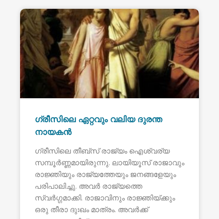
ഗ്രീസിലെ ഏറ്റവും വലിയ ദുരന്ത
നായകൻ
ഗ്രീസിലെ തീബ്സ് രാജ്യം ഐശ്വര്യ
സമ്പൂർണ്ണമായിരുന്നു. ലായിയൂസ് രാജാവും
രാജ്ഞിയും രാജ്യത്തേയും ജനങ്ങളേയും
പരിപാലിച്ചു. അവർ രാജ്യത്തെ
സ്വർഗ്ഗമാക്കി. രാജാവിനും രാജ്ഞിയ്ക്കും
ഒരു തീരാ ദുഃഖം മാത്രം. അവർക്ക്