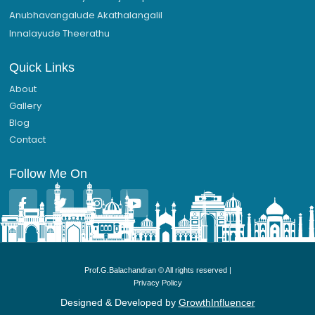
Anubhavangalude Akathalangalil
Innalayude Theerathu
Quick Links
About
Gallery
Blog
Contact
Follow Me On
F
T
I
Y
a
w
n
o
c
i
s
u
e
t
t
t
b
t
a
u
o
e
g
b
Prof.G.Balachandran © All rights reserved |
o
r
r
e
Privacy Policy
k
a
-
m
Designed & Developed by
GrowthInfluencer