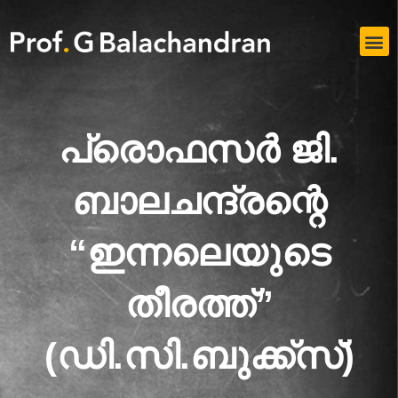
Skip
to
M
content
പ്രൊഫസർ ജി.
ബാലചന്ദ്രന്റെ
“ഇന്നലെയുടെ
തീരത്ത്”
(ഡി.സി.ബുക്ക്സ്)