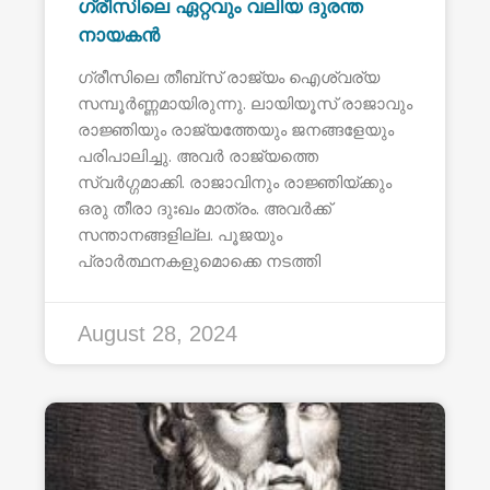
ഗ്രീസിലെ ഏറ്റവും വലിയ ദുരന്ത
നായകൻ
ഗ്രീസിലെ തീബ്സ് രാജ്യം ഐശ്വര്യ
സമ്പൂർണ്ണമായിരുന്നു. ലായിയൂസ് രാജാവും
രാജ്ഞിയും രാജ്യത്തേയും ജനങ്ങളേയും
പരിപാലിച്ചു. അവർ രാജ്യത്തെ
സ്വർഗ്ഗമാക്കി. രാജാവിനും രാജ്ഞിയ്ക്കും
ഒരു തീരാ ദുഃഖം മാത്രം. അവർക്ക്
സന്താനങ്ങളില്ല. പൂജയും
പ്രാർത്ഥനകളുമൊക്കെ നടത്തി
August 28, 2024