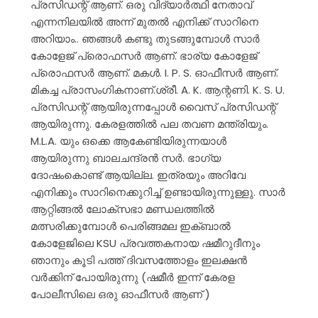
പ്രസിഡന്റ്‌ ആണ്. ഒരു വിദ്യാർത്ഥി നേതാവ്
എന്നനിലയിൽ അന്ന് മുതൽ എനിക്ക് സാറിനെ
അറിയാം.. ഞങ്ങൾ കണ്ടു തുടങ്ങുമ്പോൾ സാർ
കോളേജ് പ്രൊഫസർ ആണ്. ഭാര്യ കോളേജ്
പ്രൊഫസർ ആണ്. മകൾ. I. P. S. ഓഫീസർ ആണ്.
മികച്ച പ്രാസംഗികനാണ്.ശ്രീ. A. K. ആന്റണി. K. S. U.
പ്രസിഡന്റ്‌ ആയിരുന്നപ്പോൾ വൈസ് പ്രസിഡന്റ്‌
ആയിരുന്നു. കേരളത്തിൽ പല തവണ മന്ത്രിയും.
M.L.A. യും ഒക്കെ ആകേണ്ടിയിരുന്നയാൾ
ആയിരുന്നു ബാലചന്ദ്രൻ സർ. ഭാഗ്യ
ദോഷംകൊണ്ട് ആയില്ല. ഇത്രയും അറിവേ
എനിക്കും സാറിനെക്കുറിച്ച് ഉണ്ടായിരുന്നുള്ളു. സാർ
ആറ്റിങ്ങൽ ലോക്സഭാ മണ്ഡലത്തിൽ
മത്സരിക്കുമ്പോൾ പെരിങ്ങമല ഇക്ബാൽ
കോളേജിലെ KSU പ്രവത്തകനായ ഷമീറുദീനും
ഞാനും കൂടി പത്ത് ദിവസത്തോളം ഇലക്ഷൻ
വർക്കിന്‌ പോയിരുന്നു (ഷമീർ ഇന്ന് കേരള
പോലീസിലെ ഒരു ഓഫീസർ ആണ് )