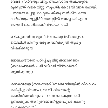
വേണ്ടി സർവതും വിറ്റു. അവസാനം അമ്മയുടെ
മൂക്കുത്തി വരെ വിറ്റു. സുപ്രീം കോടതി വരെ പോയി.
പരാജയ പ്പെട്ടു. രാഷ്ട്രപതിക്കു നൽകിയ ദയാ
ഹർജിയും തള്ളി.30 വയസ്സിൽ തങ്കപ്പായി എന്ന
ജേഷ്ഠൻ വധശിക്ഷക്ക് വിധേയനായി
മരിക്കുന്നതിനു മുന്ന് ദിവസം മുൻപ് അദ്ദേഹം
ജയിലിൽ നിന്നും ഒരു കത്ത്എഴുതി. ആരും
വിഷമിക്കരുത്.
ബാലചന്ദ്രനെ പഠിപ്പിച്ചു മിടുക്കനാക്കണം.
(ബാലചന്ദ്രൻ. പ്രീ ഡിഗ്രി വിദ്യാർത്ഥി
ആയിരുന്നു )
കനകമ്മയെ (സഹോദരി )നല്ല നിലയിൽ വിവാഹം
കഴിപ്പിച്ചു വിടണം..( ഓ.വി. വിജയന്റെ
കടൽതീരത്തിലൂടെ കടന്നു പോകുമ്പോൾ
ഉണ്ടാകുന്ന അനുഭവമാണ് ഇതിലൂടെ കടന്നു
പോകുമ്പോൾ )