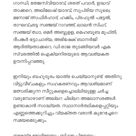
ഗാന്ധി, തേജസ്വിയാദവ്, ശരത് പവാർ, ഉദ്ധവ്
താക്കറെ, അഖിലേഷ് യാദവ്, സുപ്രിയ സുലെ,
മനോജ് ത്സഫിർഹാദ്, ഹക്കിം, പ്രഫുൽ പട്ടേൽ,
രാഘവ്ഛദ്ദ, സഞ്ജയ് റാവത്ത്, ലാലൻ സിംഗ്,
സഞ്ജയ് ഝാ, ഒമർ അബ്ദുളള, മെഹബൂബ മുഫ്തി,
ദീപങ്കർ ഭട്ടാചാര്യ, അഭിഷേക് ബാനർജി
ആദിത്യതാക്കറെ, ഡി.രാജ തുടങ്ങിയവർ ഏക
സ്വരത്തിൽ ഐക്യനിരയുടെ ആവശ്യകത
ഊന്നിപ്പറഞ്ഞു.
ഇനിയും ബഹുദൂരം യാത്ര ചെയ്യാനുണ്ട്. അതിനു
വിട്ടുവീഴ്ചകളും സഹകരണവും ആവശ്യമാണ്.
മത്സരിക്കുന്ന സീറ്റുകളെച്ചൊല്ലിയുള്ള ചർച്ച
വരുമ്പോഴാണ് അല്ലറ ചില്ലറ അലോസരങ്ങൾ
ഉണ്ടാകാൻ സാദ്ധ്യത. സ്ഥാനാർത്ഥികളെപ്പറ്റിയും
എണ്ണത്തെക്കുറിച്ചും വ്യക്തത വരാൻ കുറേച്ചേറെ
സമയമെടുക്കും.
നരേന്ദ്ര മോദിയേയും ബി.ജെ.പിയേയും