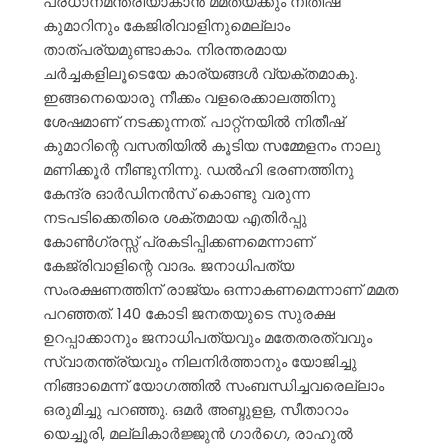
പ്രധാനമന്ത്രിയാകാൻ മമതയ്ക്കും നിതീഷ്
കുമാറിനും
കേജിരിവാളിനുമെല്ലാം
താത്പര്യമുണ്ടാകാം. നിരന്തരമായ
ചർച്ചകളിലൂടെയേ കാര്യങ്ങൾ വ്യക്തമാകു.
ഇങ്ങനെയൊരു നീക്കം വളരെക്കാലത്തിനു
ശേഷമാണ് നടക്കുന്നത്. പാറ്റ്നയിൽ നിതീഷ്
കുമാറിന്റെ വസതിയിൽ കൂടിയ സമ്മേളനം നാലു
മണിക്കൂർ നീണ്ടുനിന്നു. ഡൽഹി ഭരണത്തിനു
കേന്ദ്ര ഓർഡിനൻസ് കൊണ്ടു വരുന്ന
നടപടിക്കെതിരെ ശക്തമായ എതിർപ്പു
കോൺഗ്രസ്സ് പ്രകടിപ്പിക്കണമെന്നാണ്
കേജ്‌രിവാളിന്റെ വാദം. ജനാധിപത്യ
സംരക്ഷണത്തിന് രാജ്യം ഒന്നാകണമെന്നാണ് മമത
പറഞ്ഞത്. 140 കോടി ജനതയുടെ സുരക്ഷ
ഉറപ്പാക്കാനും ജനാധിപത്യവും മതേതരത്വവും
സ്വാതന്ത്ര്യവും നിലനിർത്താനും യോജിച്ചു
നിങ്ങാമെന്ന് യോഗത്തിൽ സംബന്ധിച്ചവരെല്ലാം
ഒരുമിച്ചു പറഞ്ഞു. ഒമർ അബ്ദുളള, സീതാറാം
യെച്ചൂരി, മല്ലികാർജ്ജുൻ ഗാർഗെ, രാഹുൽ