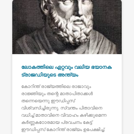
ലോകത്തിലെ ഏറ്റവും വലിയ ഭയാനക
ട്രാജഡിയുടെ അന്ത്യം
കോറിന്ത് രാജ്യത്തിലെ രാജാവും
രാജ്ഞിയും തന്റെ മാതാപിതാക്കൾ
തന്നെയെന്നു ഈഡിപ്പസ്
വിശ്വസിച്ചിരുന്നു. സ്വന്തം പിതാവിനെ
വധിച്ച് മാതാവിനെ വിവാഹം കഴിക്കുമെന്ന
കർണ്ണകഠോരമായ പ്രവചനം കേട്ട്
ഈഡിപ്പസ് കോറിന്ത് രാജ്യം ഉപേക്ഷിച്ച്.