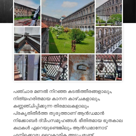
പഞ്ചാര മണൽ നിറഞ്ഞ കടൽത്തീരങ്ങളാലും,
നിത്യഹരിതമായ കാനന കാഴ്ചകളാലും,
കണ്ണഞ്ചിപ്പിക്കുന്ന തിരമാലകളാലും
പ്രകൃതിതീർത്ത തുരുത്താണ് ആൻഡമാൻ
നിക്കോബർ ദ്വീപസമൂഹങ്ങൾ. ഭീതിതമായ ഭൂതകാല
കഥകൾ ഏറെയുണ്ടെങ്കിലും ആൻഡമാനോട്
എനിക്കൊരു വൈകാരിക അടുപ്പമുണ്ട്.