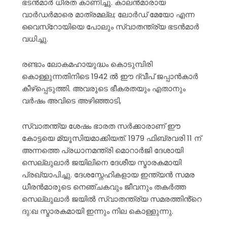
ഭടൻമാർ ധീരത കാണിച്ചു. കാലൻമാരായ
വാർഡർമാരെ മാത്രമല്ല; ലോർഡ് മേയോ എന്ന
വൈസ്റോയിയെ പോലും സ്വാതന്ത്ര്യ ഭടൻമാർ
വധിച്ചു.
രണ്ടാം ലോകമഹായുദ്ധം കൊടുമ്പിരി
കൊള്ളുന്നതിനിടെ 1942 ൽ ഈ ദ്വീപ് ജപ്പാൻകാർ
കീഴ്പ്പെടുത്തി. അവരുടെ ഭീകരതയും എതാനും
വർഷം അവിടെ അഴിഞ്ഞാടി,
സ്വാതന്ത്യ ശേഷം ഭാരത സർക്കാരാണ് ഈ
കോട്ടയെ മ്യൂസിയമാക്കിയത്. 1979 ഫിബ്രവരി 11 ന്
അന്നത്തെ പ്രധാനമന്ത്രി മൊറാർജി ദേശായി
സെല്ലുലാർ ജയിലിനെ ദേശീയ സ്മാരകമായി
പ്രഖ്യാപിച്ചു. ദേശസ്നേഹികളായ ഇന്ത്യൻ സമര
ധീരൻമാരുടെ നെഞ്ചകവും ജീവനും തകർത്ത
സെല്ലുലാർ ജയിൽ സ്വാതന്ത്ര്യ സമരത്തിൻ്റെ
ദു:ഖ സ്മാരകമായി ഇന്നും നില കൊള്ളുന്നു.