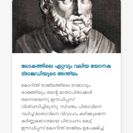
ലോകത്തിലെ ഏറ്റവും വലിയ ഭയാനക
ട്രാജഡിയുടെ അന്ത്യം
കോറിന്ത് രാജ്യത്തിലെ രാജാവും
രാജ്ഞിയും തന്റെ മാതാപിതാക്കൾ
തന്നെയെന്നു ഈഡിപ്പസ്
വിശ്വസിച്ചിരുന്നു. സ്വന്തം പിതാവിനെ
വധിച്ച് മാതാവിനെ വിവാഹം കഴിക്കുമെന്ന
കർണ്ണകഠോരമായ പ്രവചനം കേട്ട്
ഈഡിപ്പസ് കോറിന്ത് രാജ്യം ഉപേക്ഷിച്ച്.