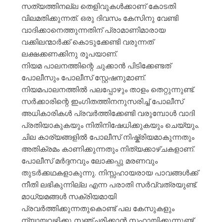
സത്യത്തിനല്ല തെളിവുകൾക്കാണ് കോടതി
വിലമതിക്കുന്നത്. ഒരു ദിവസം കേസിനു വേണ്ടി
വാദിക്കാനെത്തുന്നതിന് പ്രാമാണിമാരായ
വക്കിലന്മാർക്ക് കൊടുക്കേണ്ടി വരുന്നത്
ലക്ഷക്കണക്കിനു രൂപയാണ്.
നിയമ പാലനത്തിന്റെ ചുക്കാൻ പിടിക്കേണ്ടത്
പോലീസും പോലീസ് സ്റ്റേഷനുമാണ്.
നിയമപാലനത്തിൽ പലപ്പോഴും താളം തെറ്റുന്നുണ്ട്.
സർക്കാരിന്റെ ഇംഗിതത്തിനനുസരിച്ച് പോലീസ്
അധികാരികൾ പ്രവർത്തിക്കേണ്ടി വരുമ്പോൾ വാദി
പ്രതിയാകുകയും നിതിനിഷേധിക്കുകയും ചെയ്യും.
ചില കാര്യങ്ങളിൽ പോലീസ് നിഷ്ക്രിയമാകുന്നതും
അതിക്രമം കാണിക്കുന്നതും നിത്യക്കാഴ്ചകളാണ്.
പോലീസ് മർദ്ദനവും ലോക്കപ്പു മരണവും
തുടർക്കഥകളാകുന്നു. നിസ്സഹായരായ പാവങ്ങൾക്ക്
നീതി ലഭികുന്നില്ല എന്ന പരാതി സർവ്വത്രയുണ്ട്.
മാധ്യമങ്ങൾ സക്രിയമായി
പ്രവർത്തിക്കുന്നതുകൊണ്ട് പല കേസുകളും
ന്യായവഴിക്കു സഞ്ചരിക്കാൻ സഹായിക്കുന്നുണ്ട്.