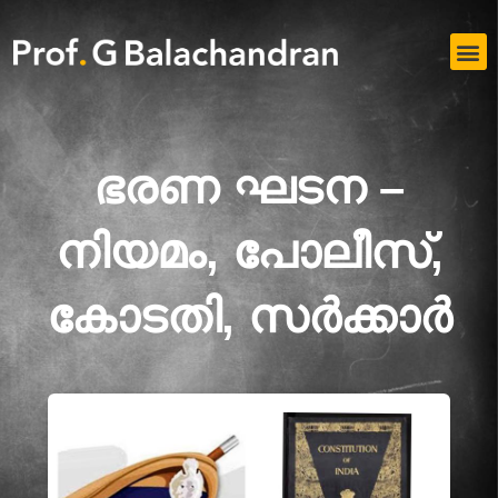
Skip
to
M
content
ഭരണ ഘടന –
നിയമം, പോലീസ്,
കോടതി, സർക്കാർ