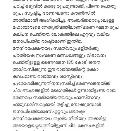
പഠിച്ച് ഒടുവിൽ കരടു രൂപമുണ്ടാക്കി. പിന്നെ പൊതു
രൂപം സൃഷ്ടിച്ച് ഭരണഘടനാ കൗൺസിൽ
അന്തിമമായി അംഗീകരിച്ചു. അംബദ്ക്കറെപ്പോലുള്ള
മഹാന്മാരുടെ നേതൃത്വത്തിലാണ് ഭരണ ഘടന രൂപ
കല്പന ചെയ്തത്. ലോകത്തിലെ ഏറ്റവും വലിയ
ജനാധിപത്യ രാഷ്ട്രമാണ് ഇന്ത്യ.
മതനിരപേക്ഷതയും സമത്വവും ദളിതർക്കു
പ്രത്യേക സംവരണ മണ്ഡലങ്ങളും വിഭാവനം
ചെയ്തിട്ടുളള ഭരണഘടന 135 കോടി ജനത
അധിവസിക്കുന്ന ഈ രാജ്യത്തിന്റെ രക്ഷാ
കവചമാണ്. രാജ്യവും ശാസ്ത്രവും
പുരോഗമിക്കുന്നതിനനുസരിച്ച് ഭരണഘടനയ്ക്ക്
ചില അംശങ്ങളിൽ ഭേദഗതികൾ ഉണ്ടായിട്ടുണ്ട്. രാജ
ഭരണവും സാമ്രാജ്യത്വവും ഫാസിസവും
ഫ്യുഡലിസവുമായി തട്ടിച്ചു നോക്കുമ്പോൾ
ജനാധിപത്യമാണ് ഏറ്റവും ശ്രേഷ്ഠം
മതനിരപേക്ഷതയും തുല്യ നീതിയും അക്കമിട്ടു
അടയാളപ്പെടുത്തിയിട്ടുണ്ട്. ചില കേസുകളിൽ