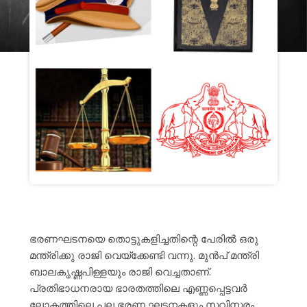
ഭരണഘടനയെ തൊട്ടുകളിച്ചതിന്റെ പേരിൽ ഒരു
മന്ത്രിക്കു രാജി വെയ്ക്കേണ്ടി വന്നു. മുൻപ് മന്ത്രി
ബാലകൃഷ്ണപിള്ളയും രാജി വെച്ചതാണ്.
പ്രതിഭാധനരായ ഭാരതത്തിലെ എണ്ണപ്പെട്ടവർ
ലോകത്തിലെ പല ഭരണ ഘടനകളും സവിസ്തരം