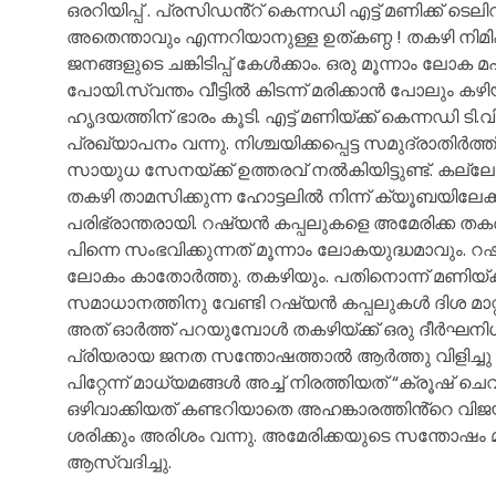
ഒരറിയിപ്പ് . പ്രസിഡൻ്റ് കെന്നഡി എട്ട്
മണിക്ക് ടെല
അതെന്താവും എന്നറിയാനുള്ള ഉത്കണ്ഠ ! തകഴി നിമ
ജനങ്ങളുടെ ചങ്കിടിപ്പ് കേൾക്കാം. ഒരു മൂന്നാം ലോക
പോയി.സ്വന്തം വീട്ടിൽ കിടന്ന് മരിക്കാൻ പോലും ക
ഹൃദയത്തിന് ഭാരം കൂടി. എട്ട് മണിയ്ക്ക് കെന്നഡി ടി.
പ്രഖ്യാപനം വന്നു. നിശ്ചയിക്കപ്പെട്ട സമുദ്രാതിർത
സായുധ സേനയ്ക്ക് ഉത്തരവ് നൽകിയിട്ടുണ്ട്. കല്ലേപ
തകഴി താമസിക്കുന്ന ഹോട്ടലിൽ നിന്ന് ക്യൂബയിലേക്
പരിഭ്രാന്തരായി. റഷ്യൻ കപ്പലുകളെ അമേരിക്ക തകർ
പിന്നെ സംഭവിക്കുന്നത് മൂന്നാം ലോകയുദ്ധമാവും.
ലോകം കാതോർത്തു. തകഴിയും. പതിനൊന്ന് മണിയ്ക്ക്
സമാധാനത്തിനു വേണ്ടി റഷ്യൻ കപ്പലുകൾ ദിശ മാറ്
അത് ഓർത്ത് പറയുമ്പോൾ തകഴിയ്ക്ക് ഒരു ദീർഘ
പ്രിയരായ ജനത സന്തോഷത്താൽ ആർത്തു വിളിച്ചു പറഞ
പിറ്റേന്ന് മാധ്യമങ്ങൾ അച്ച് നിരത്തിയത് “ക്രൂഷ് ചെവ്
ഒഴിവാക്കിയത് കണ്ടറിയാതെ അഹങ്കാരത്തിൻ്റെ വിജയഭ
ശരിക്കും അരിശം വന്നു. അമേരിക്കയുടെ സന്തോഷം 
ആസ്വദിച്ചു.