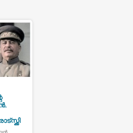
െ
ൻ.
്സ്ക്കി
്യൻ