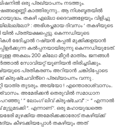
ിവിഷനിൽ ഒരു പ്രഖ്യാപനം നടത്തും.
ിഷങ്ങളെണ്ണി കാത്തിരുന്നു… ആ നിശബ്ദതയിൽ
 മഹായുദ്ധം. തകഴി എല്ലാ ദൈവങ്ങളേയും വിളിച്ചു
ഴിയില്ലല്ലോ? : അഭിശപ്തമായ ദിവസം ‘ തകഴിയുടെ
വി യിൽ പ്രത്യക്ഷപ്പെട്ടു. കെന്നഡിയുടെ
്തികൾ ഭേദിച്ചാൽ റഷ്യൻ കപ്പൽ മുക്കിക്കളയാൻ
്പിളർക്കുന്ന കൽപ്പനയായിരുന്നു കെന്നഡിയുടേത്.
കുള്ള അകലം 200 കിലോ മീറ്റർ മാത്രം. ജനങ്ങൾ
ത്താൽ സോവിയറ്റ് യൂണിയൻ തിരിച്ചടിക്കും.
 റഷ്യയുടെ പ്രതികരണം അറിയാൻ ചങ്കിടിപ്പോടെ
 ക്രുഷ്ചേവിൻ്റെ പ്രഖ്യാപനം വന്നു .
റി യാത്ര തുടരും. അയ്യോ ! എന്തൊരാശ്വാസം..
നിശ്വാസം. അമേരിക്കൻ തെരുവിൽ സമാധാന
്ഞു ‘ ” ലോംഗ് ലിവ് ക്രൂഷ്ചേവ്” :- ” എന്നാൽ
 മുട്ടുമടക്കി “. എന്നാണ് ‘. ഒരു മഹായുദ്ധത്തെ
േരി മുഴക്കിയ അമേരിക്കക്കാരോട് തകഴിയ്ക്ക്
മദ്യം കീഴടക്കിയപ്പോൾ തകഴിയും അത്