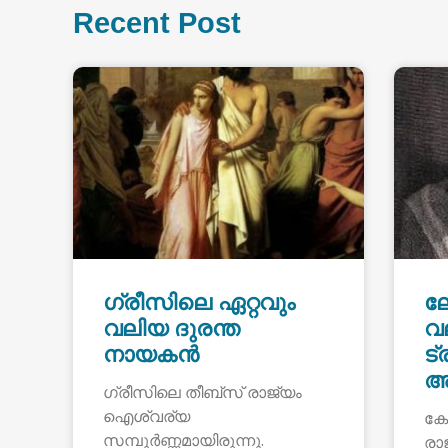
Recent Post
ഗ്രീസിലെ ഏറ്റവും
ല
വലിയ ദുരന്ത
വ
നായകൻ
ട
അ
ഗ്രീസിലെ തീബ്സ് രാജ്യം
ഐശ്വര്യ
കോ
സമ്പൂർണ്ണമായിരുന്നു.
രാ