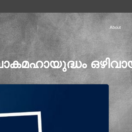
About
 ലോകമഹായുദ്ധം ഒഴിവ