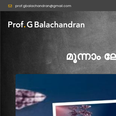
Skip
prof.gbalachandran@gmail.com
to
content
മൂന്നാം