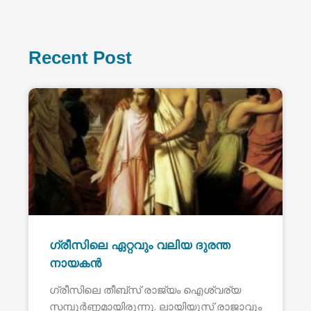
Recent Post
ഗ്രീസിലെ ഏറ്റവും വലിയ ദുരന്ത
നായകൻ
ഗ്രീസിലെ തീബ്സ് രാജ്യം ഐശ്വര്യ
സമ്പൂർണ്ണമായിരുന്നു. ലായിയൂസ് രാജാവും