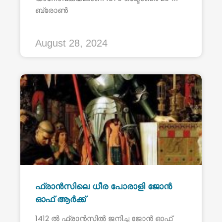
ബ്രോൺ
August 28, 2024
ഫ്രാൻസിലെ ധീര പോരാളി ജോൻ
ഓഫ് ആർക്ക്
1412 ൽ ഫ്രാൻസിൽ ജനിച്ച ജോൻ ഓഫ്