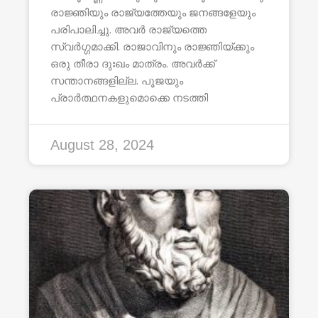
രാജ്ഞിയും രാജ്യത്തേയും ജനങ്ങളേയും
പരിപാലിച്ചു. അവർ രാജ്യത്തെ
സ്വർഗ്ഗമാക്കി. രാജാവിനും രാജ്ഞിയ്ക്കും
ഒരു തീരാ ദുഃഖം മാത്രം. അവർക്ക്
സന്താനങ്ങളില്ല. പൂജയും
പ്രാർത്ഥനകളുമൊക്കെ നടത്തി
August 28, 2024