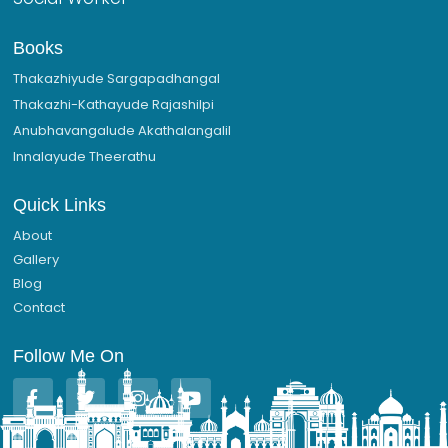
Books
Thakazhiyude Sargapadhangal
Thakazhi-Kathayude Rajashilpi
Anubhavangalude Akathalangalil
Innalayude Theerathu
Quick Links
About
Gallery
Blog
Contact
Follow Me On
F
T
I
Y
a
w
n
o
c
i
s
u