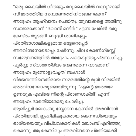
“ഒരു കൈയിൽ ഗീതയും മറുകൈയിൽ വാളു”മായി
സ്വാതന്ത്ര്യ സമ്പാദനത്തിനിറങ്ങണമെന്ന്
അദ്ദേഹം ആഹ്വാനം ചെയ്തു. യുവാക്കളെ അതിനു
സജ്ജരാക്കാൻ “ഭവാനീ മന്ദീർ ” എന്ന പേരിൽ ഒരു
കേന്ദ്രം തുടങ്ങി. ബുദ്ധി ശാലികളും
പ്രതിഭാശാലികളുമായ ഒട്ടേറെപ്പേർ
അരവിന്ദനോടൊപ്പം ചേർന്നു. ചില കോൺഗ്രസ്സ്
സമ്മേളനങ്ങളിൽ അദ്ദേഹം പങ്കെടുത്തു,പ്രസംഗിച്ചു.
പൂർണ്ണ സ്വാതന്ത്ര്യം വേണമെന്ന വാദമാണ്
അദ്ദേഹം മുന്നോട്ടുവച്ചത്. ബംഗാൾ
വിഭജനത്തിനെതിരായ സമരത്തിന്റെ മുൻ നിരയിൽ
അരവിന്ദഘോഷുണ്ടായിരുന്നു. “എന്റെ ഭാരതമേ
ഉണരുക എവിടെ നിന്റെ പ്രാണശക്തി” എന്ന്
അദ്ദേഹം ഭാരതീയരോടു ചോദിച്ചു.
ആലിപ്പൂർ ബോംബു സ്ഫോടന കേസിൽ അരവിന്ദൻ
പ്രതിയായി. ഇംഗ്ലീഷുകാരായ കെന്നഡിയെയും
ഭാര്യയെയും വിപ്ലവകാരികൾ ബോംബ് എറിഞ്ഞു
കൊന്നു. ആ കേസിലും അരവിന്ദനെ പ്രതിയാക്കി.