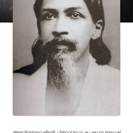
അരവിന്ദഘോഷിന്റെ പിതാവ് ഡോ കൃഷ്ണധന ഘോഷ്