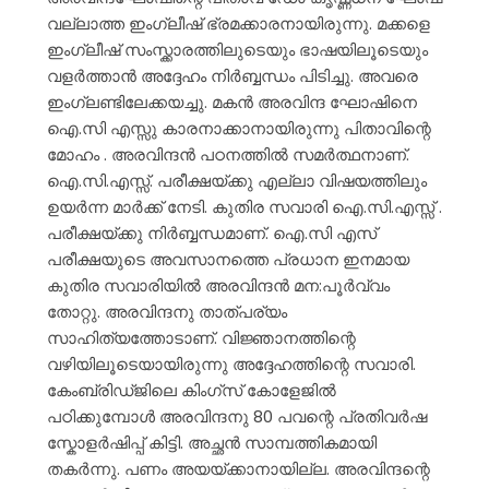
വല്ലാത്ത ഇംഗ്ലീഷ് ഭ്രമക്കാരനായിരുന്നു. മക്കളെ
ഇംഗ്ലീഷ് സംസ്ക്കാരത്തിലുടെയും ഭാഷയിലൂടെയും
വളർത്താൻ അദ്ദേഹം നിർബ്ബന്ധം പിടിച്ചു. അവരെ
ഇംഗ്ലണ്ടിലേക്കയച്ചു. മകൻ അരവിന്ദ ഘോഷിനെ
ഐ.സി എസ്സു കാരനാക്കാനായിരുന്നു പിതാവിന്റെ
മോഹം . അരവിന്ദൻ പഠനത്തിൽ സമർത്ഥനാണ്.
ഐ.സി.എസ്സ്. പരീക്ഷയ്ക്കു എല്ലാ വിഷയത്തിലും
ഉയർന്ന മാർക്ക് നേടി. കുതിര സവാരി ഐ.സി.എസ്സ് .
പരീക്ഷയ്ക്കു നിർബ്ബന്ധമാണ്. ഐ.സി എസ്
പരീക്ഷയുടെ അവസാനത്തെ പ്രധാന ഇനമായ
കുതിര സവാരിയിൽ അരവിന്ദൻ മന:പൂർവ്വം
തോറ്റു. അരവിന്ദനു താത്പര്യം
സാഹിത്യത്തോടാണ്. വിജ്ഞാനത്തിന്റെ
വഴിയിലൂടെയായിരുന്നു അദ്ദേഹത്തിന്റെ സവാരി.
കേംബ്രിഡ്ജിലെ കിംഗ്സ് കോളേജിൽ
പഠിക്കുമ്പോൾ അരവിന്ദനു 80 പവന്റെ പ്രതിവർഷ
സ്കോളർഷിപ്പ് കിട്ടി. അച്ഛൻ സാമ്പത്തികമായി
തകർന്നു. പണം അയയ്ക്കാനായില്ല. അരവിന്ദന്റെ