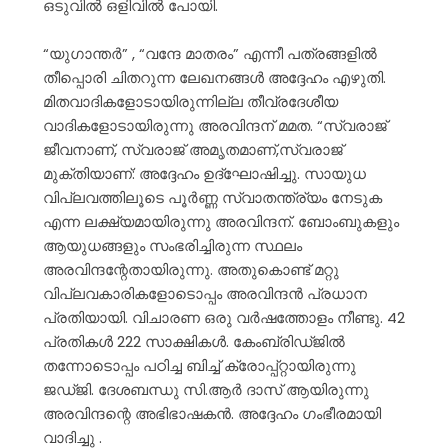
ഒടുവിൽ ഒളിവിൽ പോയി.
“യുഗാന്തർ” , “വന്ദേ മാതരം” എന്നീ പത്രങ്ങളിൽ
തീപ്പൊരി ചിതറുന്ന ലേഖനങ്ങൾ അദ്ദേഹം എഴുതി.
മിതവാദികളോടായിരുന്നില്ല തീവ്രദേശീയ
വാദികളോടായിരുന്നു അരവിന്ദന് മമത. “സ്വരാജ്
ജീവനാണ്, സ്വരാജ് അമൃതമാണ്,സ്വരാജ്
മുക്തിയാണ്: അദ്ദേഹം ഉദ്ഘോഷിച്ചു. സായുധ
വിപ്ലവത്തിലൂടെ പൂർണ്ണ സ്വാതന്ത്ര്യം നേടുക
എന്ന ലക്ഷ്യമായിരുന്നു അരവിന്ദന്. ബോംബുകളും
ആയുധങ്ങളും സംഭരിച്ചിരുന്ന സ്ഥലം
അരവിന്ദന്റേതായിരുന്നു. അതുകൊണ്ട് മറ്റു
വിപ്ലവകാരികളോടൊപ്പം അരവിന്ദൻ പ്രധാന
പ്രതിയായി. വിചാരണ ഒരു വർഷത്തോളം നീണ്ടു. 42
പ്രതികൾ 222 സാക്ഷികൾ. കേംബ്രിഡ്ജിൽ
തന്നോടൊപ്പം പഠിച്ച ബിച്ച് ക്രോപ്പ്റ്റായിരുന്നു
ജഡ്ജി. ദേശബന്ധു സി.ആർ ദാസ് ആയിരുന്നു
അരവിന്ദന്റെ അഭിഭാഷകൻ. അദ്ദേഹം ഗംഭീരമായി
വാദിച്ചു .