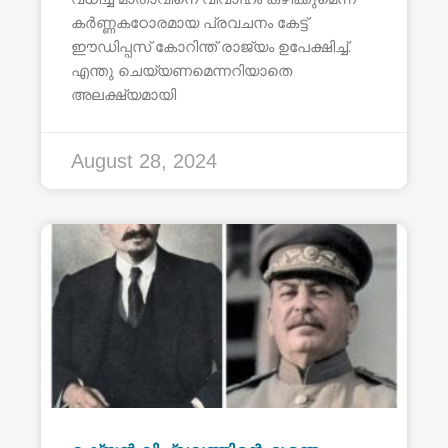
കർണ്ണകഠോരമായ പ്രവചനം കേട്ട്
ഈഡിപ്പസ് കോറിന്ത് രാജ്യം ഉപേക്ഷിച്ച്.
എന്തു ചെയ്യണമെന്നറിയാതെ
അലക്ഷ്യമായി
August 28, 2024