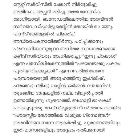
സ്റ്റേറ്റ് സർവീസിൽ ചേരാൻ നിർദ്ദേശിച്ചു.
അതിനകം അച്ഛൻ മരിച്ചു. അമ്മ മാനസിക
രോഗിയായി . ബറോഡയിലെത്തിയ അരവിന്ദൻ
സർവ്വേ ഡിപ്പാർട്ടുമെന്റിൽ ജോയിൻ ചെയ്തു.
പിന്നീട് കോളേജിൽ ഫ്രഞ്ച്
അദ്ധ്യാപകനായിത്തീർന്നു. പഠിപ്പിക്കാനും
പ്രസംഗിക്കാനുമുള്ള അനിതര സാധാരണമായ
കഴിവ് സർവ്വരും അംഗീകരിച്ചു. “ഇന്ദു പ്രകാശ്”
എന്ന പ്രസിദ്ധീകരണത്തിൽ “പഴയവയ്ക്കു പകരം
പുതിയ വിളക്കുകൾ ” എന്ന പേരിൽ ലേഖന
പരമ്പരയെഴുതി. അദ്ദേഹത്തിനു ഇംഗ്ലീഷ് ,
ഫ്രഞ്ച്, ഗ്രീക്ക്, ലാറ്റിൻ, ജർമ്മൻ, സ്പാനിഷ് ,
തുടങ്ങിയ ഭാഷകളിൽ നല്ല വ്യുൽപ്പത്തി
ഉണ്ടായിരുന്നു. ഗുജറാത്തി, ബംഗാളി ഭാഷകൾ
പഠിച്ചെടുത്തു. മാക്സ് മുള്ളർ വിവർത്തനം ചെയ്ത
“പൗരസ്ത്യ ദേശത്തിലെ വിശുദ്ധ ഗ്രന്ഥങ്ങൾ”
അരവിന്ദനെ നന്നേ ആകർഷിച്ചു. പുരാണങ്ങളിലും
ഇതിഹാസങ്ങളിലും അദ്ദേഹം തത്പരനായി