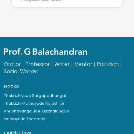
Orator | Professor | Writer | Mentor | Politician |
Social Worker
Books
Thakazhiyude Sargapadhangal
Thakazhi-Kathayude Rajashilpi
Anubhavangalude Akathalangalil
Innalayude Theerathu
Quick Links