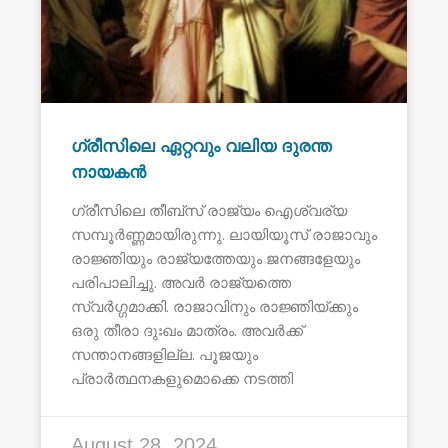
ഗ്രീസിലെ ഏറ്റവും വലിയ ദുരന്ത
നായകൻ
ഗ്രീസിലെ തീബ്സ് രാജ്യം ഐശ്വര്യ
സമ്പൂർണ്ണമായിരുന്നു. ലായിയൂസ് രാജാവും
രാജ്ഞിയും രാജ്യത്തേയും ജനങ്ങളേയും
പരിപാലിച്ചു. അവർ രാജ്യത്തെ
സ്വർഗ്ഗമാക്കി. രാജാവിനും രാജ്ഞിയ്ക്കും
ഒരു തീരാ ദുഃഖം മാത്രം. അവർക്ക്
സന്താനങ്ങളില്ല. പൂജയും
പ്രാർത്ഥനകളുമൊക്കെ നടത്തി
August 28, 2024