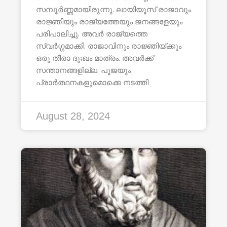
സമ്പൂർണ്ണമായിരുന്നു. ലായിയൂസ് രാജാവും
രാജ്ഞിയും രാജ്യത്തേയും ജനങ്ങളേയും
പരിപാലിച്ചു. അവർ രാജ്യത്തെ
സ്വർഗ്ഗമാക്കി. രാജാവിനും രാജ്ഞിയ്ക്കും
ഒരു തീരാ ദുഃഖം മാത്രം. അവർക്ക്
സന്താനങ്ങളില്ല. പൂജയും
പ്രാർത്ഥനകളുമൊക്കെ നടത്തി
August 28, 2024