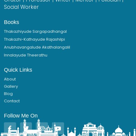
Social Worker
Books
Thakazhiyude Sargapadhangal
Thakazhi-Kathayude Rajashilpi
Anubhavangalude Akathalangalil
Innalayude Theerathu
Quick Links
About
Gallery
Blog
Contact
Follow Me On
F
T
I
Y
a
w
n
o