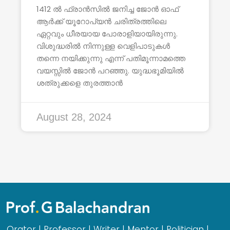
1412 ൽ ഫ്രാൻസിൽ ജനിച്ച ജോൻ ഓഫ്
ആർക്ക് യൂറോപ്യൻ ചരിത്രത്തിലെ
ഏറ്റവും ധീരയായ പോരാളിയായിരുന്നു.
വിശുദ്ധരിൽ നിന്നുള്ള വെളിപാടുകൾ
തന്നെ നയിക്കുന്നു എന്ന് പതിമൂന്നാമത്തെ
വയസ്സിൽ ജോൻ പറഞ്ഞു. യുദ്ധഭൂമിയിൽ
ശത്രുക്കളെ തുരത്താൻ
August 28, 2024
Orator | Professor | Writer | Mentor | Politician |