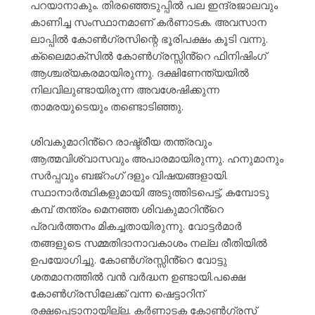
പറയാനാകും. തിരഞ്ഞെടുപ്പിൽ പല ഇന്ദ്രജാലവും
കാണിച്ച സംസ്ഥാനമാണ് കർണാടക. അവസാന
ലാപ്പിൽ കോൺഗ്രസിന്റെ ഭൂരിപക്ഷം കൂടി വന്നു.
ക്ലൈമാക്സിൽ കോൺഗ്രസ്സിൻ്റെ ഫിനിഷിംഗ്
ആശ്ചര്യകരമായിരുന്നു. ദക്ഷിണേന്ത്യയിൽ
നിലവിലുണ്ടായിരുന്ന അവശേഷിക്കുന്ന
താമരയുടെയും തണ്ടൊടിഞ്ഞു.
ശിവകുമാറിൻ്റെ രാഷ്ട്രീയ തന്ത്രവും
ആത്മവിശ്വാസവും അപാരമായിരുന്നു. ഹനുമാനും
സർപ്പവും ബജ്റംഗ് ദളും വിഷയങ്ങളായി.
സ്ഥാനാർത്ഥികളുമായി അടുത്തിടപെട്ട്, കമ്പോടു
കമ്പ് തന്ത്രം മെനഞ്ഞ ശിവകുമാറിൻ്റെ
പ്രവർത്തനം മികച്ചതായിരുന്നു. വോട്ടർമാർ
തങ്ങളുടെ സമ്മതിദാനാവകാശം നല്ല രീതിയിൽ
ഉപയോഗിച്ചു. കോൺഗ്രസ്സിൻ്റെ വോട്ടു
ശതമാനത്തിൽ വൻ വർദ്ധന ഉണ്ടായി.പക്ഷെ
കോൺഗ്രസിലേക്ക് വന്ന ഷെട്ടാറിന്
രക്ഷപ്പെടാനായില്ല. കർണാടക കോൺഗ്രസ്