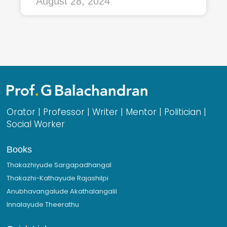
August 28, 2024
Orator | Professor | Writer | Mentor | Politician |
Social Worker
Books
Thakazhiyude Sargapadhangal
Thakazhi-Kathayude Rajashilpi
Anubhavangalude Akathalangalil
Innalayude Theerathu