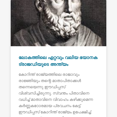
ലോകത്തിലെ ഏറ്റവും വലിയ ഭയാനക
ട്രാജഡിയുടെ അന്ത്യം
കോറിന്ത് രാജ്യത്തിലെ രാജാവും
രാജ്ഞിയും തന്റെ മാതാപിതാക്കൾ
തന്നെയെന്നു ഈഡിപ്പസ്
വിശ്വസിച്ചിരുന്നു. സ്വന്തം പിതാവിനെ
വധിച്ച് മാതാവിനെ വിവാഹം കഴിക്കുമെന്ന
കർണ്ണകഠോരമായ പ്രവചനം കേട്ട്
ഈഡിപ്പസ് കോറിന്ത് രാജ്യം ഉപേക്ഷിച്ച്.