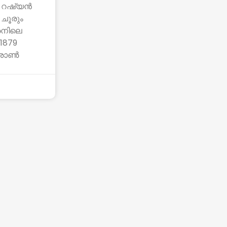
ം റഷ്യൻ
 ചൂരും
ൈനിലെ
1879
്രോൺ