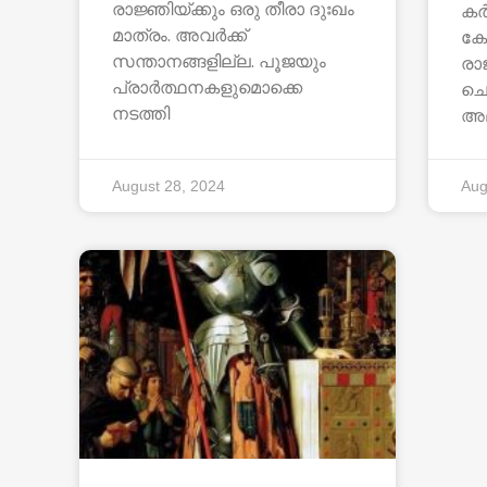
രാജ്ഞിയ്ക്കും ഒരു തീരാ ദുഃഖം
കർ
മാത്രം. അവർക്ക്
കേ
സന്താനങ്ങളില്ല. പൂജയും
രാജ
പ്രാർത്ഥനകളുമൊക്കെ
ചെ
നടത്തി
അല
August 28, 2024
Aug