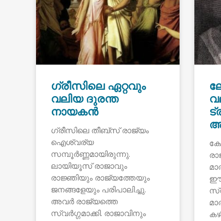
ഗ്രീസിലെ ഏറ്റവും
ല
വലിയ ദുരന്ത
വ
നായകൻ
ട
അ
ഗ്രീസിലെ തീബ്സ് രാജ്യം
ഐശ്വര്യ
കോ
സമ്പൂർണ്ണമായിരുന്നു.
രാ
ലായിയൂസ് രാജാവും
മാ
രാജ്ഞിയും രാജ്യത്തേയും
ഈഡ
ജനങ്ങളേയും പരിപാലിച്ചു.
സ്
അവർ രാജ്യത്തെ
മാ
സ്വർഗ്ഗമാക്കി. രാജാവിനും
കഴി