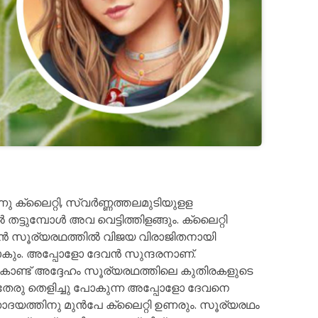
 ക്ലൈറ്റി, സ്വർണ്ണത്തലമുടിയുളള
്ടുമ്പോൾ അവ വെട്ടിത്തിളങ്ങും. ക്ലൈറ്റി
േവൻ സൂര്യരഥത്തിൽ വിജയ വിരാജിതനായി
കും. അപ്പോളോ ദേവൻ സുന്ദരനാണ്.
ണ്ട് അദ്ദേഹം സൂര്യരഥത്തിലെ കുതിരകളുടെ
െ തേരു തെളിച്ചു പോകുന്ന അപ്പോളോ ദേവനെ
ോദയത്തിനു മുൻപേ ക്ലൈറ്റി ഉണരും. സൂര്യരഥം