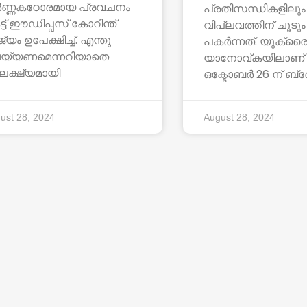
ണ്ണകഠോരമായ പ്രവചനം
പ്രതിസന്ധികളിലു
ട്ട് ഈഡിപ്പസ് കോറിന്ത്
വിപ്ലവത്തിന് ചൂടും
്യം ഉപേക്ഷിച്ച്. എന്തു
പകർന്നത്. യുക്ര
യ്യണമെന്നറിയാതെ
യാനോവ്കയിലാണ് 
ക്ഷ്യമായി
ഒക്ടോബർ 26 ന് ബ
ust 28, 2024
August 28, 2024