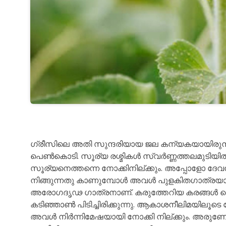
ഗ്രീസിലെ അതി സുന്ദരിയായ ജല കന്യകയായിരുന്നു
പെൺകൊടി. സൂര്യ രശ്മികൾ സ്വർണ്ണത്തലമുടിയിൽ തട
സൂര്യനെത്തന്നെ നോക്കിനില്ക്കും. അപ്പോളോ ദ
നിങ്ങുന്നതു കാണുമ്പോൾ അവൾ പുളകിതഗാത്രയാ
അരോഗദൃഢ ഗാത്രനാണ്. കരുത്തേറിയ കരങ്ങൾ കൊ
കടിഞ്ഞാൺ പിടിച്ചിരിക്കുന്നു. ആകാശനീലിമയിലൂട
അവൾ നിർന്നിമേഷയായി നോക്കി നില്ക്കും. അരുണ