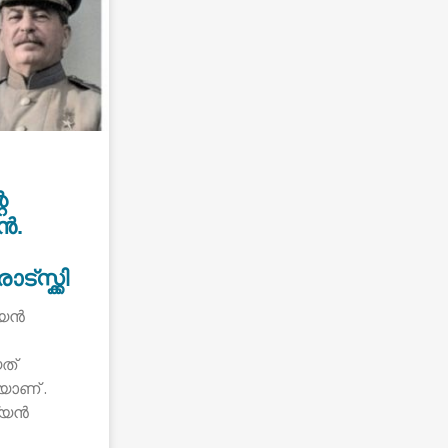
െ
ൻ.
്സ്ക്കി
്യൻ
ത്
യാണ് .
ഷ്യൻ