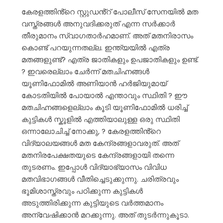
കേരളത്തിൻ്റെ സ്റ്റുഡൻ്റ് പോലീസ് സേനയിൽ മത
വസ്ത്രങ്ങൾ അനുവദിക്കരുത് എന്ന സർക്കാർ
തീരുമാനം സ്വാഗതാർഹമാണ്. അത് മതനിരാസം
കൊണ്ട് പറയുന്നതല്ല. ഇന്ത്യയിൽ എത്ര
മതങ്ങളുണ്ട്? എത്ര ജാതികളും ഉപജാതികളും ഉണ്ട്.
? ഇവരെല്ലാം ചേർന്ന് മതചിഹ്നങ്ങൾ
യൂണിഫോമിൽ അണിയാൻ ഹർജിയുമായ്
കോടതിയിൽ പോയാൽ എന്താവും സ്ഥിതി ? ഈ
മതചിഹ്നങ്ങളെല്ലാം കൂടി യൂണിഫോമിൽ ധരിച്ച്
കുട്ടികൾ സ്കൂളിൽ എത്തിയാലുള്ള ഒരു സ്ഥിതി
ഒന്നാലോചിച്ച് നോക്കു, ? കേരളത്തിൻ്റെ
വിദ്യാലയങ്ങൾ മത കേന്ദ്രങ്ങളാവരുത്. അത്
മതനിരപേക്ഷതയുടെ കേന്ദ്രങ്ങളായി തന്നെ
തുടരണം. ഇപ്പോൾ വിദ്യാഭ്യാസം വിവിധ
മതവിഭാഗങ്ങൾ വീതിച്ചെടുക്കുന്നു. ചരിത്രവും
ഭൂമിശാസ്ത്രവും പഠിക്കുന്ന കുട്ടികൾ
അടുത്തിരിക്കുന്ന കുട്ടിയുടെ വർത്തമാനം
അന്വേഷിക്കാൻ മറക്കുന്നു. അത് തുടർന്നുകൂടാ.