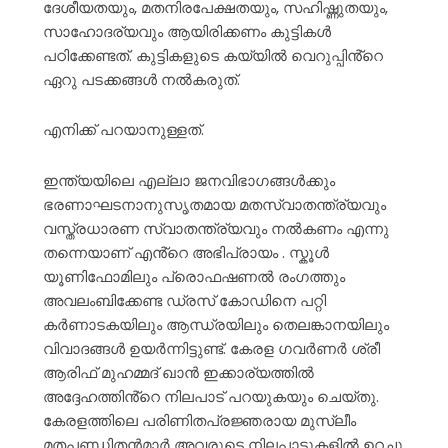
ദേശീയതയും, മതനിരപേക്ഷതയും, സഹിഷ്ണുതയും,
സാഹോദര്യവും ആയിരിക്കണം കുട്ടികൾ
പഠിക്കേണ്ടത്. കുട്ടികളുടെ കയ്യിൽ വെറുപ്പിൻ്റെ
ഏറു പടക്കങ്ങൾ നൽകരുത്.
എനിക്ക് പറയാനുള്ളത്.
ഇന്ത്യയിലെ എല്ലാ ജനവിഭാഗങ്ങൾക്കും
ഭരണാഘടനാനുസൃതമായ മതസ്വാതന്ത്ര്യവും
വസ്ത്രധാരണ സ്വാതന്ത്ര്യവും നൽകണം എന്നു
തന്നെയാണ് എൻ്റെ അഭിപ്രായം . സ്കൂൾ
യൂണിഫോമിലും പ്രൊഫഷണൽ രംഗത്തും
അവലംബിക്കേണ്ട ഡ്രസ് കോഡിനെ പറ്റി
കർണാടകയിലും ആന്ധ്രയിലും തെലങ്കാനയിലും
വിവാദങ്ങൾ ഉയർന്നിട്ടുണ്ട്. കേരള ഗവർണർ ശ്രീ
ആരിഫ് മുഹമ്മദ് ഖാൻ ഇക്കാര്യത്തിൽ
അദ്ദേഹത്തിൻ്റെ നിലപാട് പറയുകയും ചെയ്തു.
കേരളത്തിലെ പരിണിതപ്രജ്ഞരായ മുസ്ലീം
മതപണ്ഡിതൻമാർ അവരുടെ നിലപാടുകളിൽ ഉറച്ചു