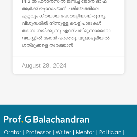
1412 ൽ ഫ്രാൻസിൽ ജനിച്ച ജോൻ ഓഫ്
ആർക്ക് യൂറോപ്യൻ ചരിത്രത്തിലെ
ഏറ്റവും ധീരയായ പോരാളിയായിരുന്നു.
വിശുദ്ധരിൽ നിന്നുള്ള വെളിപാടുകൾ
തന്നെ നയിക്കുന്നു എന്ന് പതിമൂന്നാമത്തെ
വയസ്സിൽ ജോൻ പറഞ്ഞു. യുദ്ധഭൂമിയിൽ
ശത്രുക്കളെ തുരത്താൻ
August 28, 2024
Orator | Professor | Writer | Mentor | Politician |