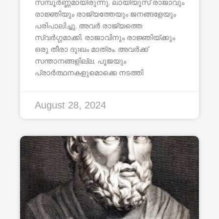
സമ്പൂർണ്ണമായിരുന്നു. ലായിയൂസ് രാജാവും
രാജ്ഞിയും രാജ്യത്തേയും ജനങ്ങളേയും
പരിപാലിച്ചു. അവർ രാജ്യത്തെ
സ്വർഗ്ഗമാക്കി. രാജാവിനും രാജ്ഞിയ്ക്കും
ഒരു തീരാ ദുഃഖം മാത്രം. അവർക്ക്
സന്താനങ്ങളില്ല. പൂജയും
പ്രാർത്ഥനകളുമൊക്കെ നടത്തി
August 28, 2024