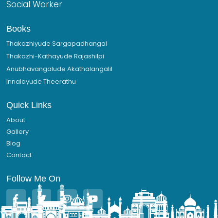
Social Worker
Books
Thakazhiyude Sargapadhangal
Thakazhi-Kathayude Rajashilpi
Anubhavangalude Akathalangalil
Innalayude Theerathu
Quick Links
About
Gallery
Blog
Contact
Follow Me On
F
T
I
Y
a
w
n
o
c
i
s
u